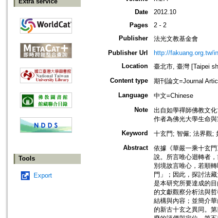
Extra service
Date
2012.10
Pages
2 - 2
Publisher
法光文教基金會
Publisher Url
http://fakuang.org.tw/
Location
臺北市, 臺灣 [Taipei shi
Content type
期刊論文=Journal Artic
Language
中文=Chinese
Note
出自如學禪師佛教文化
作者為佛光大學生命與
Keyword
十玄門; 智儼; 法界觀;
Abstract
依據《華嚴一乘十玄門
說。所言唯心迴轉者，
Tools
別境故言唯心，若順轉
門」；因此，探討法藏
Export
是本研究所要達成的目
的文獻觀察分析法與哲
結構與內容；並簡介華
的新古十玄之異同。第