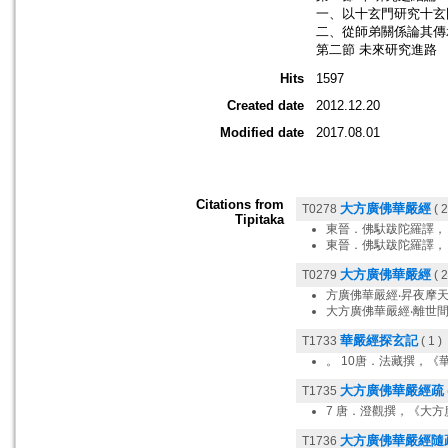
一、以十玄門研究十玄
二、從師弟關係論其傳
第二節 未來研究進路
Hits
1597
Created date
2012.12.20
Modified date
2017.08.01
Citations from
大方廣佛華嚴經
T0278
( 2
Tipitaka
東晉．佛馱跋陀羅譯，
東晉．佛馱跋陀羅譯，
大方廣佛華嚴經
T0279
( 2
方廣佛華嚴經‧昇夜摩
大方廣佛華嚴經‧離世
華嚴經探玄記
T1733
( 1 )
。 10唐．法藏撰，《
大方廣佛華嚴經疏
T1735
7 唐．澄觀撰，《大
大方廣佛華嚴經隨
T1736