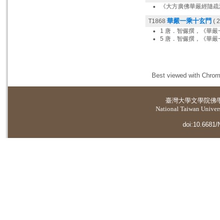
《大方廣佛華嚴經隨疏
華嚴一乘十玄門
T1868
( 2
1 唐．智儼撰，《華
5 唐．智儼撰，《華
Best viewed with Chrome
臺灣大學
文學院佛
National Taiwan Universi
doi:10.6681