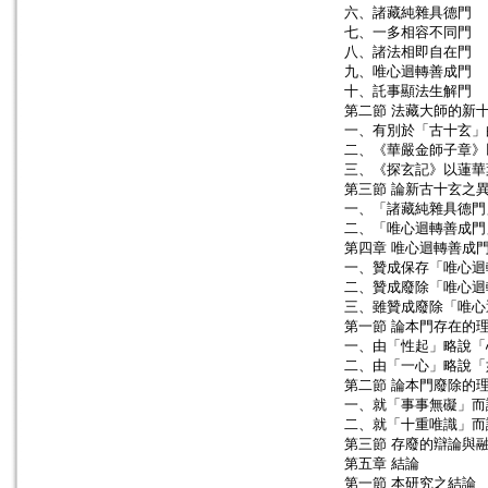
六、諸藏純雜具德門
七、一多相容不同門
八、諸法相即自在門
九、唯心迴轉善成門
十、託事顯法生解門
第二節 法藏大師的新
一、有別於「古十玄」
二、《華嚴金師子章》
三、《探玄記》以蓮華
第三節 論新古十玄之
一、「諸藏純雜具德門
二、「唯心迴轉善成門
第四章 唯心迴轉善成
一、贊成保存「唯心迴
二、贊成廢除「唯心迴
三、雖贊成廢除「唯心
第一節 論本門存在的
一、由「性起」略說「
二、由「一心」略說「
第二節 論本門廢除的
一、就「事事無礙」而
二、就「十重唯識」而
第三節 存廢的辯論與
第五章 結論
第一節 本研究之結論