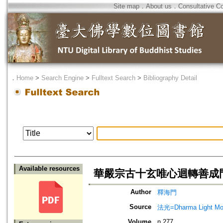
Site map
．
About us
．
Consultative C
．
Home
>
Search Engine
>
Fulltext Search
>
Bibliography Detail
Available resources
華嚴宗古十玄唯心迴轉善成
Author
釋海門
Source
法光=Dharma Light Mo
Volume
n.277