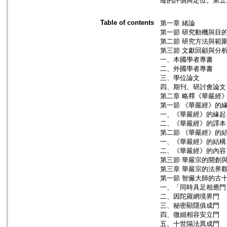
廢的評價與定位。第五
Table of contents
第一章 緒論
第一節 研究動機與目
第二節 研究方法與範
第三節 文獻回顧與分
一、本國學者專書
二、外國學者專書
三、學位論文
四、期刊、研討會論文
第二章 略釋《華嚴經
第一節 《華嚴經》的
一、《華嚴經》的緣起
二、《華嚴經》的譯本
第二節 《華嚴經》的
一、《華嚴經》的結構
二、《華嚴經》的內容
第三節 華嚴宗的開創
第三章 華嚴宗的法界
第一節 智儼大師的古
一、「同時具足相應門
二、因陀羅網境界門
三、秘密顯隱俱成門
四、微細相容安立門
五、十世隔法異成門