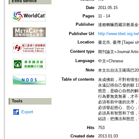
Extra service
Date
2011.05.15
Pages
11 - 14
Publisher
達賴喇嘛西藏宗教基金
Publisher Url
http://www.tibet.org.tw/
Location
臺北市, 臺灣 [Taipei shi
Content type
期刊論文=Journal Artic
Language
中文=Chinese
Note
本文出自法王噶瑪巴201
Table of contents
未成佛前，不對有情生瞋
永遠記得自己發的願 1
慈悲，是瞋心自然的解藥
行為要無貪無著，才不
Tools
必須有前中後的次序，
必須發起慈心、悲心，
Export
必須具有智慧和了悟，
結語：把佛法和慈悲，供
Hits
753
Created date
2013.01.03