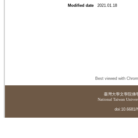
Modified date
2021.01.18
Best viewed with Chrome
臺灣大學
文學院佛
National Taiwan Universi
doi:10.6681