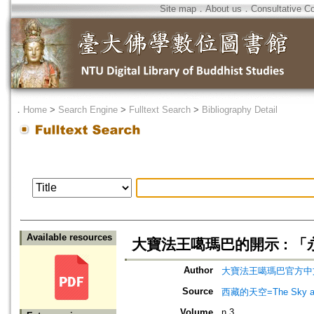
Site map
．
About us
．
Consultative C
．
Home
>
Search Engine
>
Fulltext Search
>
Bibliography Detail
Available resources
大寶法王噶瑪巴的開示 : 
Author
大寶法王噶瑪巴官方中
Source
西藏的天空=The Sky abo
Volume
n.3