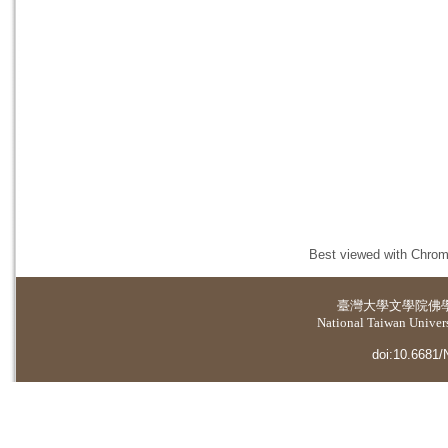
Best viewed with Chrome
臺灣大學
文學院佛
National Taiwan Universi
doi:10.6681