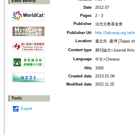
Extra service
Date
2012.07
Pages
2 - 3
Publisher
法光文教基金會
Publisher Url
http://fakuang.org.tw/
Location
臺北市, 臺灣 [Taipei shi
Content type
期刊論文=Journal Artic
Language
中文=Chinese
Hits
1565
Created date
2013.01.08
Modified date
2022.11.25
Tools
Export