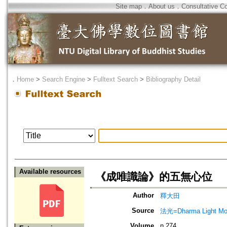
Site map
．
About us
．
Consultative C
．
Home
>
Search Engine
>
Fulltext Search
>
Bibliography Detail
Available resources
《成唯識論》的五無心位
Author
釋大田
Source
法光=Dharma Light Mo
Volume
n.274