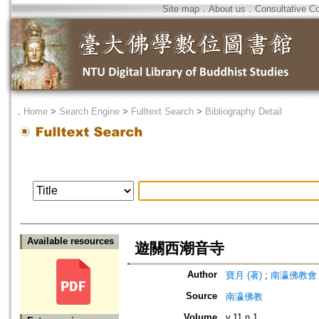
Site map
．
About us
．
Consultative C
．
Home
>
Search Engine
>
Fulltext Search
>
Bibliography Detail
Available resources
遊關西潮音寺
Author
寶月 (著)
;
南瀛佛教會 (編)
Source
南瀛佛教
Volume
v.11 n.1