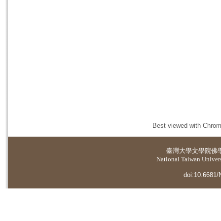
Best viewed with Chrome
臺灣大學
文學院佛
National Taiwan Universi
doi:10.6681