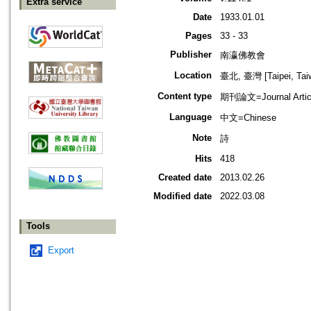
Extra service
Date
1933.01.01
Pages
33 - 33
Publisher
南瀛佛教會
Location
臺北, 臺灣 [Taipei, Tai
Content type
期刊論文=Journal Artic
Language
中文=Chinese
Note
詩
Hits
418
Created date
2013.02.26
Modified date
2022.03.08
Tools
Export