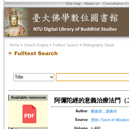
Site map
．
About us
．
Consultative C
．
Home
>
Search Engine
>
Fulltext Search
>
Bibliography Detail
Available resources
阿彌陀經的意義治療法門（
Author
鄭振煌
;
謝雅玲
Source
慧炬=Torch of Wisdom
Volume
n.468