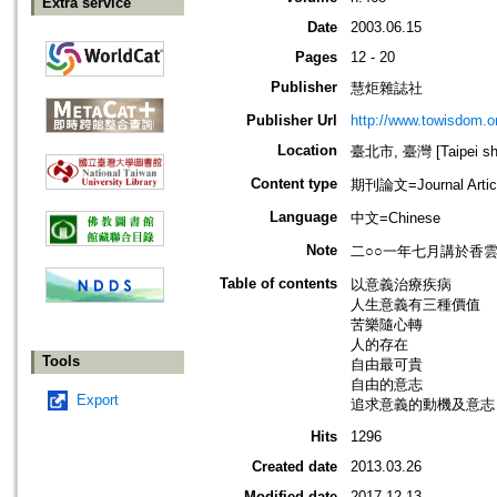
Extra service
Date
2003.06.15
Pages
12 - 20
Publisher
慧炬雜誌社
Publisher Url
http://www.towisdom.or
Location
臺北市, 臺灣 [Taipei shi
Content type
期刊論文=Journal Artic
Language
中文=Chinese
Note
二○○一年七月講於香
Table of contents
以意義治療疾病
人生意義有三種價值
苦樂隨心轉
人的存在
Tools
自由最可貴
自由的意志
Export
追求意義的動機及意志
Hits
1296
Created date
2013.03.26
Modified date
2017.12.13