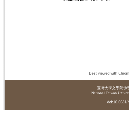
Best viewed with Chrome
臺灣大學
文學院佛
National Taiwan Universi
doi:10.6681