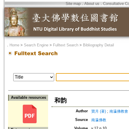
Site map
．
About us
．
Consultative C
．
Home
>
Search Engine
>
Fulltext Search
>
Bibliography Detail
Available resources
和韵
Author
寶月 (著)
;
南瀛佛教會 (編)
Source
南瀛佛教
Volume
v.12 n.10