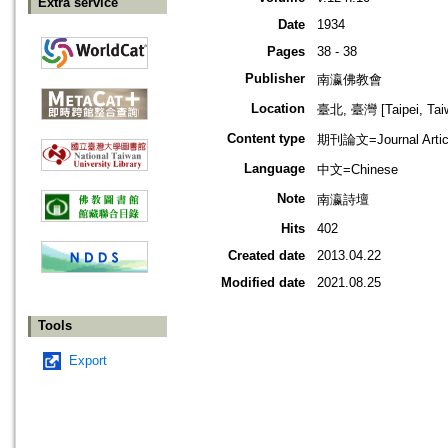
Extra service
Date
1934
Pages
38 - 38
Publisher
南瀛佛教會
Location
臺北, 臺灣 [Taipei, Tai
Content type
期刊論文=Journal Artic
Language
中文=Chinese
Note
南瀛詩壇
Hits
402
Created date
2013.04.22
Modified date
2021.08.25
Tools
Export