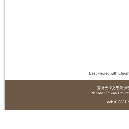
Best viewed with Chrome
臺灣大學
文學院佛
National Taiwan Universi
doi:10.6681