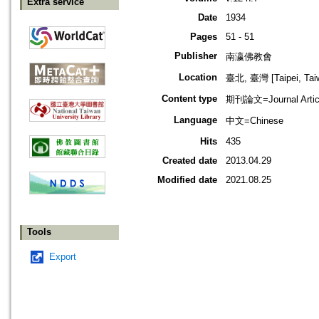
Extra service
Date
1934
Pages
51 - 51
Publisher
南瀛佛教會
Location
臺北, 臺灣 [Taipei, Tai
Content type
期刊論文=Journal Artic
Language
中文=Chinese
Hits
435
Created date
2013.04.29
Modified date
2021.08.25
Tools
Export