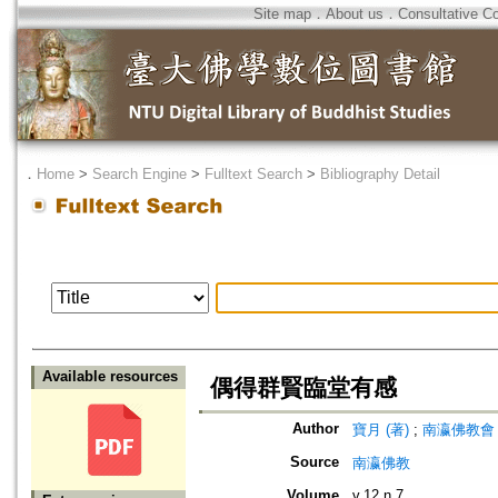
Site map
．
About us
．
Consultative C
．
Home
>
Search Engine
>
Fulltext Search
>
Bibliography Detail
Available resources
偶得群賢臨堂有感
Author
寶月 (著)
;
南瀛佛教會 (編)
Source
南瀛佛教
Volume
v.12 n.7