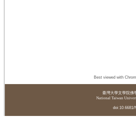
Best viewed with Chrome
臺灣大學
文學院佛
National Taiwan Universi
doi:10.6681