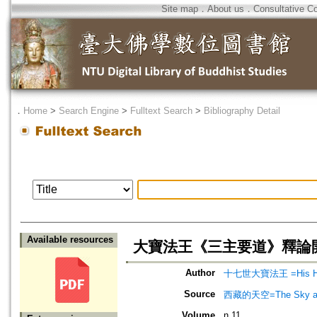
Site map
．
About us
．
Consultative C
．
Home
>
Search Engine
>
Fulltext Search
>
Bibliography Detail
Available resources
大寶法王《三主要道》釋論
Author
十七世大寶法王 =His Holi
Source
西藏的天空=The Sky abo
Volume
n.11