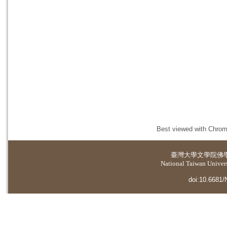
Best viewed with Chrome
臺灣大學
文學院佛
National Taiwan Universi
doi:10.6681