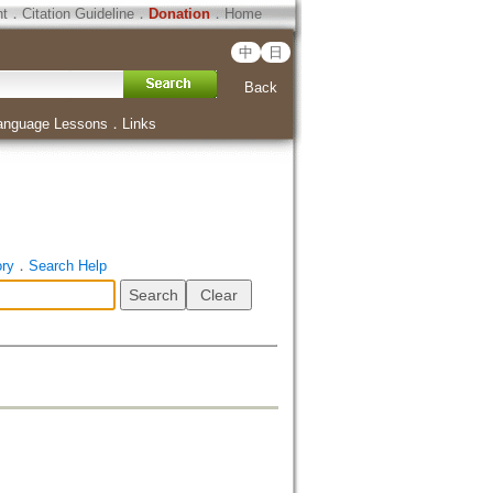
ht
．
Citation Guideline
．
Donation
．
Home
中
日
Back
anguage Lessons
．
Links
ory
．
Search Help