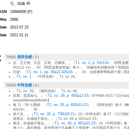
七、結論 45
SSN
19968000 (P)
Hits
2886
date
2013.07.23
date
2021.01.11
m
長阿含經
T0001
( 3 )
a
T1, no. 1, p. 52c6-8
念、正方便、正定、正智、正解脫。」（
）《阿毘達磨集異門
452c11-14）。83 《阿毘達磨俱舍論》卷 4 ：「何緣知有別物名得？契
T1, no. 1, pp. 39a22-42b19
行經〉（
）。．30．法鼓佛學學報第十期（民國 
T1, no. 1。
。
《中阿含經》。T1, no. 26。
中阿含經
T0026
( 6 )
T1, no. 26。
。
《雜阿含經》。T2, no. 99。
T1, no. 26, p. 493a12-15
臣寶，是謂為七。」（
）87AKBh (6217-22) kasya
svasaṃtānapatitānāṃ】
T1, no. 26, p. 493a11-23
卷 11〈58 七寶經〉（
），《長阿含經》卷 6〈轉輪聖王修
42b19）。 ．30．
T1, no. 26, p. 736b19-21
就十支。」（
）(2)《中阿含經》卷 27〈112
就善法，亦成就不善法。」（T1, no. 26, p. 601a22-23）
T1, no. 26, p. 601a22-23
善法，亦成就不善法。」（
）(3)《中阿含經》卷
增上心，易不難得。是故聖弟子不為魔王之所得便，亦不隨惡不善之法，不