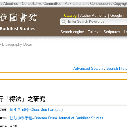
．
About us
．
Consultative Committee
．
Ask Librarian
．
Contribution
．
Copyrig
｜
Catalog
｜
Author Authority
｜
Google
｜
Search engine
．
Fulltext
．
Scriptures
．
L
>
Bibliography Detail
Advanced Search
．
Search Hist
行「得法」之研究
thor
周柔含 (著)=Chou, Jou-han (au.)
urce
法鼓佛學學報=Dharma Drum Journal of Buddhist Studies
ume
n.10