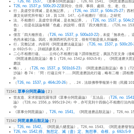
T26, no. 1537。
。
《眾事分阿毘曇論》。T26, no. 1541。《阿毘達磨品類
T26, no. 1537,p. 500c20-22
眾同分、住得、事得、處得、生、老、住、
T26, no. 1537, p. 504c25-27
行，及虛空非擇滅，是名無記界。」（
）西村
康文化研究所年報》18，頁 128、147。 心不相應行「得法」之研究
T26, no. 1537, p. 504c2
法、不相應行，及虛空非擇滅，是名無記界。」（
色），但是在該論有關「色處」的說明，僅言「四大種所造」（T26, no. 1537, 
著，
T26, no. 1537, p. 500a10-22
僅言「四大種所造」（
)，未提「無表色」。
色尚未被討論。因此，推測西村氏所引文，很有可能是後人所編修。
T26, no. 1537, p. 500c20-
行」完整記述，內容同《阿毘達磨法蘊足論》（
p. 692c5-9）。詳細請參見表 A。27
二心不相應行蘊。……云何心不相應行蘊？謂得無想定，廣說乃至文身（後
《阿毘達磨品類足論》卷 1（T26, no. 1542,p. 692c5-8）。《阿毘
磨說
T26, no. 1537, p. 501b16-23
略）。」（
）《阿毘達磨品類足論》卷 1（T26, 
沙論》卷 74：「問：行蘊云何？……阿毘達磨說此行蘊，略有二種：謂相應行、不相
p.
T26, no. 1537, p. 464c20-26
（
）。．24．法鼓佛學學報第十期（民國 101
眾事分阿毘曇論
T1541
( 2 )
T26, no. 1541
世友造、宋求那跋陀羅等譯《眾事分阿毘曇論》「五法品」（
論》（T28, no. 1556, p. 995c19-24）中，亦可見到十四個心不
中
T26, no. 1541。
《眾事分阿毘曇論》。
《阿毘達磨品類足論》。T26, no. 1
阿毘達磨品類足論
T1542
( 7 )
T26, no. 1542。
。
《阿毘曇八犍度論》。T26, no. 1543。《阿毘達磨發智論》。
T26, no. 1542,得、無想定、滅（盡）定、無想事、命根、p. 692c5-9