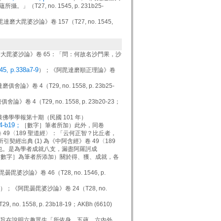
7, no. 1545, p. 231b25-
磨大毘婆沙論》卷 157（T27, no. 1545,
磨大毘婆沙論》卷 65：「問：何故名沙門果，沙
45, p.338a7-9
）；《阿毘達磨順正理論》卷
舍論》卷 4（T29, no. 1558, p. 23b25-
》卷 4（T29, no. 1558, p. 23b20-23；
鼓佛學學報第十期（民國 101 年）
b4-b19；
［數字］筆者所加）此外，同卷
中阿含經》卷 49〈189 聖道經〉：「云何正智？比丘者，
引契經出典 (1) 為《中阿含經》卷 49〈189
也。是為學者成就八支，漏盡阿羅訶成
［數字］為筆者所添加）關於得、獲、成就，各
毘婆沙論》卷 46（T28, no. 1546, p.
）；《阿毘曇毘婆沙論》卷 24（T28, no.
. 1558, p. 23b18-19；AKBh (6610)
旨在說明六趣眾生「所依身、五蘊、六內外