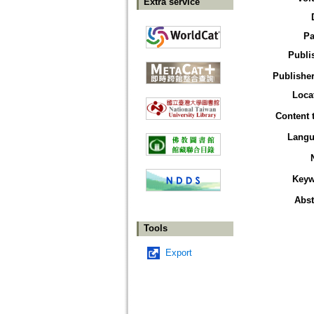
Extra service
Pa
Publi
Publisher
Loca
Content 
Langu
Keyw
Abst
Tools
Export