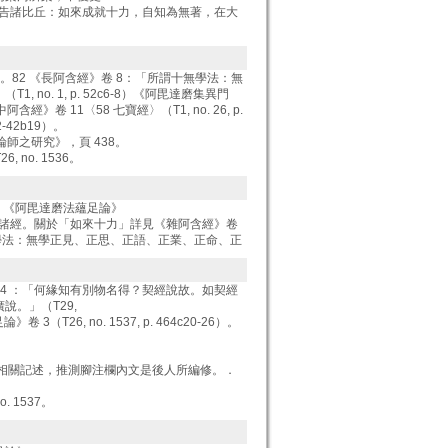
世尊告諸比丘：如來成就十力，自知為無著，在大
。82 《長阿含經》卷 8：「所謂十無學法：無
o. 1, p. 52c6-8）《阿毘達磨集異門
含經》卷 11〈58 七寶經〉（T1, no. 26, p.
-42b19）。
師之研究》，頁 438。
 no. 1536。
36。《阿毘達磨法蘊足論》
諸經。關於「如來十力」詳見《雜阿含經》卷
：「所謂十無學法：無學正見、正思、正語、正業、正命、正
 4 ：「何緣知有別物名得？契經說故。如契經
。」（T29,
3（T26, no. 1537, p. 464c20-26）。
相關記述，推測腳注欄內文是後人所編修。 ．
 1537。