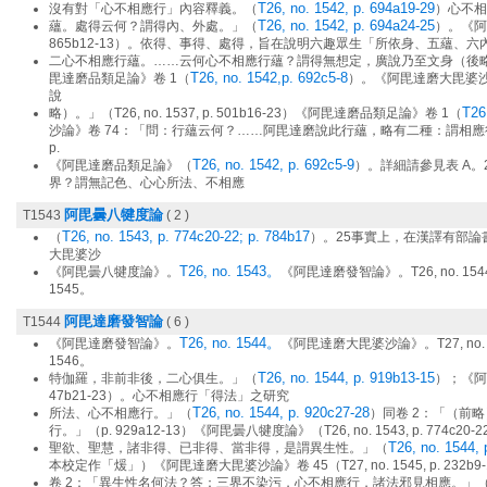
T26, no. 1542, p. 694a19-29
沒有對「心不相應行」內容釋義。（
）心不相
T26, no. 1542, p. 694a24-25
蘊。處得云何？謂得內、外處。」（
）。《阿毘
865b12-13）。依得、事得、處得，旨在說明六趣眾生「所依身、五蘊、
二心不相應行蘊。……云何心不相應行蘊？謂得無想定，廣說乃至文身（後略）。」（T26,
T26, no. 1542,p. 692c5-8
毘達磨品類足論》卷 1（
）。《阿毘達磨大毘婆沙
說
T26
略）。」（T26, no. 1537, p. 501b16-23）《阿毘達磨品類足論》卷 1（
沙論》卷 74：「問：行蘊云何？……阿毘達磨說此行蘊，略有二種：謂相應行、不相
p.
T26, no. 1542, p. 692c5-9
《阿毘達磨品類足論》（
）。詳細請參見表 A。
界？謂無記色、心心所法、不相應
阿毘曇八犍度論
T1543
( 2 )
T26, no. 1543, p. 774c20-22; p. 784b17
（
）。25事實上，在漢譯有部
大毘婆沙
T26, no. 1543。
《阿毘曇八犍度論》。
《阿毘達磨發智論》。T26, no. 15
1545。
阿毘達磨發智論
T1544
( 6 )
T26, no. 1544。
《阿毘達磨發智論》。
《阿毘達磨大毘婆沙論》。T27, no. 
1546。
T26, no. 1544, p. 919b13-15
特伽羅，非前非後，二心俱生。」（
）；《阿毘
47b21-23）。 心不相應行「得法」之研究
T26, no. 1544, p. 920c27-28
所法、心不相應行。」（
）同卷 2：「（前
行。」（p. 929a12-13）《阿毘曇八犍度論》（T26, no. 1543, p. 774c20-22;
T26, no. 1544,
聖欲、聖慧，諸非得、已非得、當非得，是謂異生性。」（
本校定作「煖」）《阿毘達磨大毘婆沙論》卷 45（T27, no. 1545, p. 232b9
卷 2：「異生性名何法？答：三界不染污，心不相應行，諸法邪見相應。」