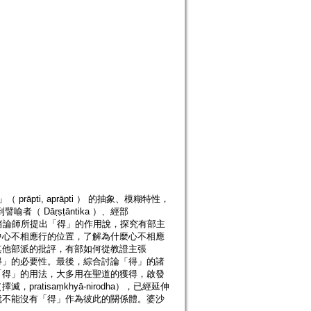
 prāpti, aprāpti ） 的抽象、模糊特性，
喻者（ Dāṛṣṭāntika ）、經部
以及諸論師所提出「得」的作用說，探究有部主
中心不相應行的位置，了解為什麼心不相應
其他部派的批評，有部如何從教證主張
得」的必要性。最後，綜合討論「得」的諸
「得」的用法，大多用在聖道的獲得，啟發
tisaṃkhyā-nirodha），已經延伸
就不能沒有「得」作為彼此的關係體。婆沙