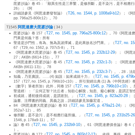
毘婆沙論》卷 45：「顯異生性是三界繫，是修所斷，是不染污，是不相應行蘊所攝。」（T2
26）；《阿
T26, no. 1544, p. 1008a9-b12
詳細請參見《阿毘達磨發智論》（
）；《阿毘達
pp. 796a25-800c12）。70
阿毘達磨大毘婆沙論
T1545
( 34 )
T27, no. 1545, pp. 796a25-800c12
毘婆沙論》卷 157（
）。70《阿毘達
門果是何義？答：所有
T27, no. 15
聖道是沙門性，有為、無為及諸擇滅，是此果故名沙門果。」（
67（T29, no. 1562, p. 707c5-8）。71
T27, no. 1545, p. 232b12-29
《阿毘達磨大毘婆沙論》卷 45（
）；《阿毘達磨俱
27；AKBh (6614-15)）。77
T27, no. 1545, p. 232c1-3
《阿毘達磨大毘婆沙論》卷 45（
）；《阿毘達磨俱舍論
AKBh (6611-13)）。78
T27, no. 1545, p. 232c3-7
《阿毘達磨大毘婆沙論》卷 45（
）。．28．法
T27, no. 1545, p. 479
知義，乃至廣說。……(4) 如說：如來成就十力」（
157（T27, no. 1545, p. 796b10-c10）。所引契經出典 (1) 為《
T27, no. 1545, p. 796b10-c10
［數字］筆者所加）此外，同卷 157（
）。所
聖道經〉：「云何正智？比丘者，知欲心解脫，知恚、癡心解脫，是謂正智
T27, no. 1545, p. 823a20-28；
初成就，通初後得成就，是謂差別。」（
論書、注釋書的同義、異義之說，詳細請參見加藤宏道，
T27, no. 1545, p. 479a21-24
84 《阿毘達磨大毘婆沙論》卷 93（
）；《阿毘曇
352a7-12）。85
T27, no. 1545, p. 231b25-26
修所斷，是不染污，是不相應行蘊所攝。」（
1546, p. 178a9-11）。57
T27, no. 1545, p. 232b9-10
論》卷 45（
）。61《阿毘達磨俱舍論》卷 4（T29, no
）。
T27, no. 1545, p. 865b12-13
毘婆沙論》卷 172（
）。依得、事得、處得，