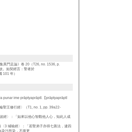
足論》卷 20（T26, no. 1536, p.
經說故。如契經言：聖者於
101 年）
 punar ime prāptyaprāptī.【prāptyaprāptī
行經〉（T1, no. 1, pp. 39a22-
 阿奴波經〉：「如來以他心智觀他人心，知此人成
 1〈3 城喻經〉：「若聖弟子亦得七善法，逮四
為染污所染，不復更