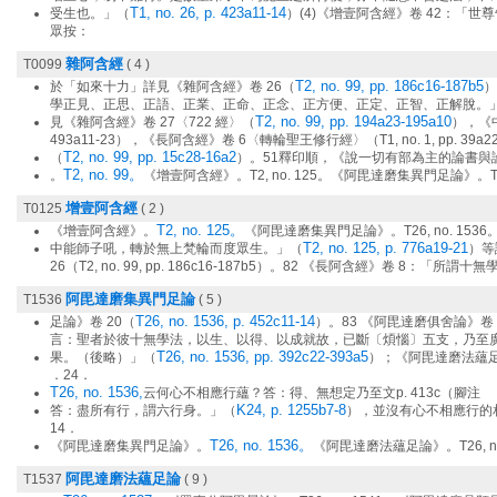
T1, no. 26, p. 423a11-14
受生也。」（
）(4)《增壹阿含經》卷 42：「
眾按：
雜阿含經
T0099
( 4 )
T2, no. 99, pp. 186c16-187b5
於「如來十力」詳見《雜阿含經》卷 26（
）
學正見、正思、正語、正業、正命、正念、正方便、正定、正智、正解脫。」（T1, n
T2, no. 99, pp. 194a23-195a10
見《雜阿含經》卷 27〈722 經〉（
），《中阿
493a11-23），《長阿含經》卷 6〈轉輪聖王修行經〉（T1, no. 1, pp. 39a22
T2, no. 99, pp. 15c28-16a2
（
）。51釋印順，《說一切有部為主的論書與論
T2, no. 99。
。
《增壹阿含經》。T2, no. 125。《阿毘達磨集異門足論》。T26,
增壹阿含經
T0125
( 2 )
T2, no. 125。
《增壹阿含經》。
《阿毘達磨集異門足論》。T26, no. 15
T2, no. 125, p. 776a19-21
中能師子吼，轉於無上梵輪而度眾生。」（
）等
26（T2, no. 99, pp. 186c16-187b5）。82 《長阿含經》卷 8
阿毘達磨集異門足論
T1536
( 5 )
T26, no. 1536, p. 452c11-14
足論》卷 20（
）。83 《阿毘達磨俱舍論》卷
言：聖者於彼十無學法，以生、以得、以成就故，已斷〔煩惱〕五支，乃至廣說
T26, no. 1536, pp. 392c22-393a5
果。（後略）」（
）；《阿毘達磨法蘊足論》卷 
．24．
T26, no. 1536,
云何心不相應行蘊？答：得、無想定乃至文p. 413c（腳注
K24, p. 1255b7-8
答：盡所有行，謂六行身。」（
），並沒有心不相應行的
14．
T26, no. 1536。
《阿毘達磨集異門足論》。
《阿毘達磨法蘊足論》。T26, no.
阿毘達磨法蘊足論
T1537
( 9 )