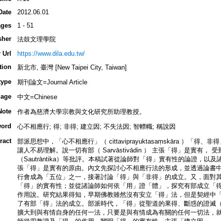
Date
2012.06.01
ges
1 - 51
sher
法鼓文理學院
 Url
https://www.dila.edu.tw/
tion
新北市, 臺灣 [New Taipei City, Taiwan]
type
期刊論文=Journal Article
age
中文=Chinese
Note
作者為慈濟大學宗教與文化研究所助理教授。
ord
心不相應行; 得; 非得; 建立因; 不失法因; 智幖幟; 稱說因
ract
部派思想中，「心不相應行」（ cittaviprayuktasaṃskāra ）「得、非得」（
讓人不易理解。說一切有部（ Sarvāstivādin ） 主張「得」是實有， 受到譬
（Sautrāntika）等批評。本稿試著從論師對「得」實有性的論證，
張「得」是實有的原由。內文先探討心不相應行法的形成，並透過論書
行會成為「五位」之一，接著討論「得」與「非得」的成立。又，面對
「得」的實有性；並從諸論師如何依「用」證「體」，探究有部成立「
作用說。研究結果得知，早期佛教雖然沒有安立「得」法，但是契經中
了有部「得」法的成立。部派時代，「得」從聖道的果得、斷惑的證滅（擇滅，pra
擴大到與有情自身的任何一法，只要是與有情成為有關的任何一切法，