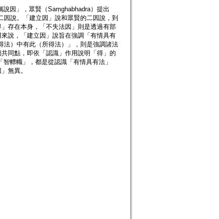
「稱說因」，眾賢（Saṃghabhadra）提出
cihna）二因說。「建立因」說和眾賢的二因說，到
得」存在本身，「不失法因」則是透過有部
用來說，「建立因」說旨在強調「有情具有
得法）中有此（所得法）」，則是強調諸法
個共同點，即依「認識」作用說明「得」的
賢的「智幖幟」，都是從認識「有情具有法」
因」無異。