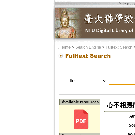
Site map
．
Home
>
Search Engine
>
Fulltext Search
Available resources
心不相應
Au
So
Vol