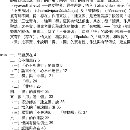
師從四教證及「得」的作用，闡明「得」的實有性，主張「建立因」
（vyavasthāhetu）──建立聖者、異生差別，悟入（Skandhila）表示
「不失法因」（dharmāvipraṇāśakāraṇa）及「智幖幟」（jñāna
底有所不同。從「存在」作用來說，「建立因」是透過認識手段說明「
宗說「三世實有」，強調「得」恆與有情法俱生。其次，從「認識」作
聖法」之事實，優先考量凡聖建立的根據；而「智幖幟」──「於彼（能
繫屬的關係。事實上，除了「不失法因」，這些「得」的諸作用說有一
實有性（存在）。悟入的「稱說因」、Dīpakāra 的「建立說」和眾
（果）之事實，來說明「得」（因）的實有性，作法與有部傳統「建立
ents
一、問題所在 4
二、心不相應行 6
（一）「心不相應行」的形成 8
（二）論書中的「心不相應行」12
三、「得」與「非得」 21
（一）「得」24
（二）「非得」26
四、「得」的實有性 28
五、依「用」證「體」 33
（一）婆沙師的「建立因」說 35
（二）悟入的「稱說因」說 36
（三）眾賢的「不失法因」、「智幖幟」說 37
六、「得」的作用說 38
（一）恆與有情法俱生 39
（二）認識與存在 43