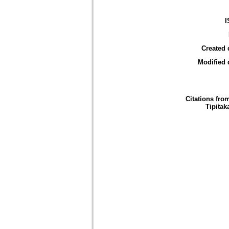
I
Created 
Modified 
Citations fro
Tipitak