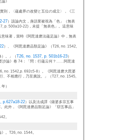
足論》
實則，〈蘊處界の改變と五位の成立〉，《三
2-27
）該論內文，身語業被視為「色」（無表
p. 500a10-22)，未提「無表色」。這意味
這意味著，當時《阿毘達磨法蘊足論》中，無表
22
）、《阿毘達磨品類足論》（T26, no. 1542,
T26, no. 1537, p. 501b16-23
略）。」（
）
達磨大毘婆沙論》卷 74：「問：行蘊云何？……阿毘達
no. 1542,p. 692c5-8）。《阿毘達磨大毘婆
應行，乃至廣說。」（T27, no. 1545,
 年）
, p.627a18-22
）以及法成譯《薩婆多宗五事
相應行法內容。此外，《阿毘達磨品類足論》「辯五事品」
542。
T26, no. 1544。