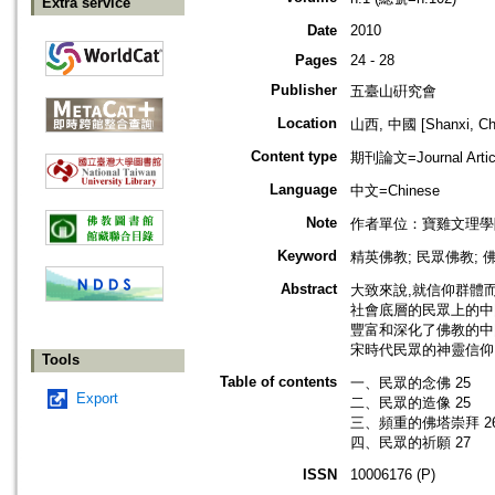
Extra service
Date
2010
Pages
24 - 28
Publisher
五臺山硏究會
Location
山西, 中國 [Shanxi, Ch
Content type
期刊論文=Journal Artic
Language
中文=Chinese
Note
作者單位：寶雞文理學
Keyword
精英佛教; 民眾佛教; 
Abstract
大致來說,就信仰群體
社會底層的民眾上的中
豐富和深化了佛教的中
宋時代民眾的神靈信仰
Tools
Table of contents
一、民眾的念佛 25
Export
二、民眾的造像 25
三、頻重的佛塔崇拜 2
四、民眾的祈願 27
ISSN
10006176 (P)