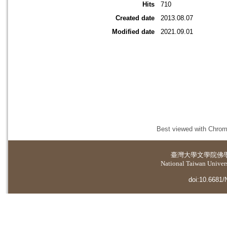
Hits
710
Created date
2013.08.07
Modified date
2021.09.01
Best viewed with Chrome
臺灣大學
文學院佛
National Taiwan Universi
doi:10.6681