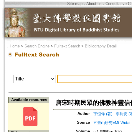
Site map
．
About us
．
Consultative C
．
Home
>
Search Engine
>
Fulltext Search
>
Bibliography Detail
Available resources
唐宋時期民眾的佛教神靈信仰
Author
宇恒偉 (著)
;
李利安 (著
Source
五臺山研究=Mt Wutai R
Volume
n.1 (總號=n.102)