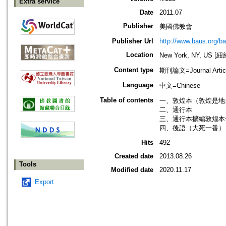
Extra service
Date
2011.07
Publisher
美國佛教會
Publisher Url
http://www.baus.org/b
Location
New York, NY, US 
Content type
期刊論文=Journal Artic
Language
中文=Chinese
Table of contents
一、敦煌本（敦煌是地
二、通行本
三、通行本擴編敦煌本
四、後語（大死一番）
Hits
492
Created date
2013.08.26
Tools
Modified date
2020.11.17
Export