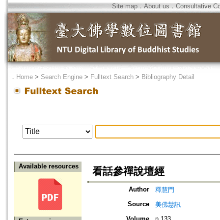
Site map
．
About us
．
Consultative C
．
Home
>
Search Engine
>
Fulltext Search
>
Bibliography Detail
Available resources
看話參禪說壇經
Author
釋慧門
Source
美佛慧訊
Volume
n.133