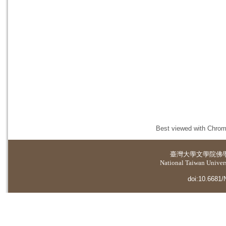
Best viewed with Chrome
臺灣大學
文學院佛
National Taiwan Universi
doi:10.6681