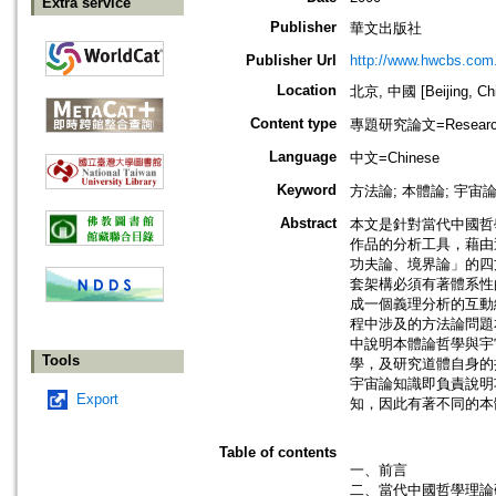
Extra service
Publisher
華文出版社
Publisher Url
http://www.hwcbs.com
Location
北京, 中國 [Beijing, Ch
Content type
專題研究論文=Research
Language
中文=Chinese
Keyword
方法論; 本體論; 宇宙論
Abstract
本文是針對當代中國哲
作品的分析工具，藉由
功夫論、境界論」的四
套架構必須有著體系性
成一個義理分析的互動
程中涉及的方法論問題
中說明本體論哲學與宇
Tools
學，及研究道體自身的
宇宙論知識即負責說明
Export
知，因此有著不同的本
Table of contents
一、前言
二、當代中國哲學理論