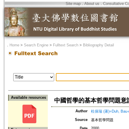
Site map
．
About us
．
Consultative C
．
Home
>
Search Engine
>
Fulltext Search
>
Bibliography Detail
Available resources
中國哲學的基本哲學問題意
Author
杜保瑞 (著)=Duh, Bau-ru
Source
基本哲學問題
Date
2000