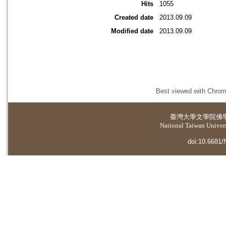
Hits
1055
Created date
2013.09.09
Modified date
2013.09.09
Best viewed with Chrome
臺灣大學
文學院佛
National Taiwan Universi
doi:10.6681