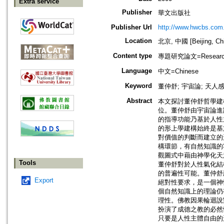
Extra service
Publisher
華文出版社
Publisher Url
http://www.hwcbs.com
Location
北京, 中國 [Beijing, Ch
Content type
專題研究論文=Research
Language
中文=Chinese
Keyword
董仲舒; 宇宙論; 天人感
Abstract
本文探討董仲舒哲學建
位。董仲舒由宇宙論進
的指導功能乃基於人性
的形上學建構始終是基
對價值的判斷而建立的
構環節，有自然知識的
觀圖式中藉由神學化天
Tools
董仲舒對於人性氣化結
的普遍性可能。董仲舒
Export
絕對性要求，是一個神
個自然知識上的理論仍
理性。佛教因果輪迴說
扮演了成德之教的必然
只要是人性主體自由的