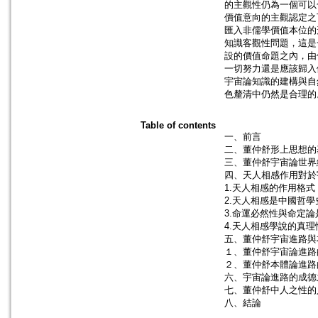
的主觀性仍為一個可以
價值意向的主觀認定之
匯入非儒學價值本位的
知識客觀性問題，這是
設的價值命題之內，由
一切努力還是應該歸入
宇宙論知識的建構與自
色釐清中仍然是合理的
Table of contents
一、前言
二、董仲舒形上思想的
三、董仲舒宇宙論世界
四、天人相感作用對於
1.天人相感的作用格式
2.天人相感是中國哲
3.命運必然性與命定
4.天人相感學說的真理
五、董仲舒宇宙進路與
１、董仲舒宇宙論進路
２、董仲舒本體論進路
六、宇宙論進路的成德
七、董仲舒中人之性的
八、結論