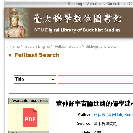
Site map
．
About us
．
Consultative C
．
Home
>
Search Engine
>
Fulltext Search
>
Bibliography Detail
Available resources
董仲舒宇宙論進路的儒學建
Author
杜保瑞 (著)=Duh, Bau-ru
Source
基本哲學問題
Date
2000