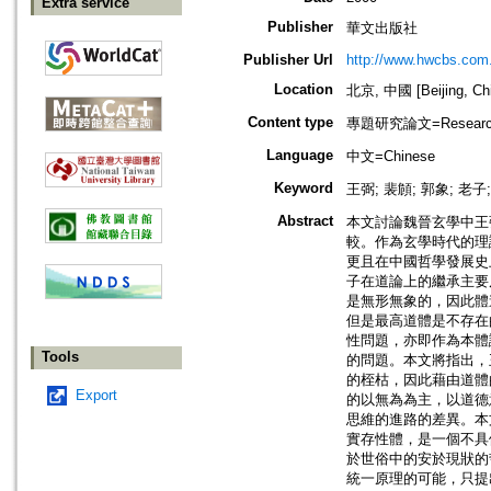
Extra service
Publisher
華文出版社
Publisher Url
http://www.hwcbs.com
Location
北京, 中國 [Beijing, Ch
Content type
專題研究論文=Research
Language
中文=Chinese
Keyword
王弼; 裴頠; 郭象; 老子
Abstract
本文討論魏晉玄學中王
較。作為玄學時代的理
更且在中國哲學發展史
子在道論上的繼承主要
是無形無象的，因此體
但是最高道體是不存在
性問題，亦即作為本體
Tools
的問題。本文將指出，
的桎枯，因此藉由道體
Export
的以無為為主，以道德
思維的進路的差異。本
實存性體，是一個不具
於世俗中的安於現狀的
統一原理的可能，只提