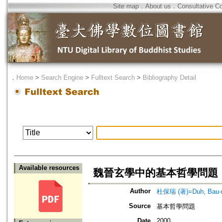
Site map
．
About us
．
Consultative C
．
Home
>
Search Engine
>
Fulltext Search
>
Bibliography Detail
Available resources
魏晉玄學中的基本哲學問題
Author
杜保瑞 (著)=Duh, Bau-ru
Source
基本哲學問題
Date
2000