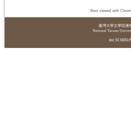
Best viewed with Chrome
臺灣大學
文學院佛
National Taiwan Universi
doi:10.6681