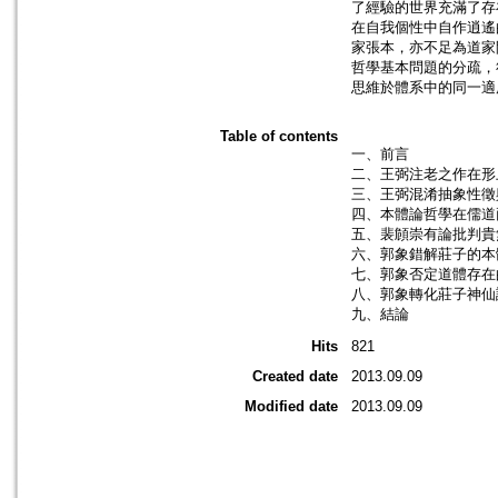
了經驗的世界充滿了存
在自我個性中自作逍遙
家張本，亦不足為道家
哲學基本問題的分疏，
思維於體系中的同一適
Table of contents
一、前言
二、王弼注老之作在形
三、王弼混淆抽象性徵
四、本體論哲學在儒道
五、裴頠崇有論批判貴
六、郭象錯解莊子的本
七、郭象否定道體存在
八、郭象轉化莊子神仙
九、結論
Hits
821
Created date
2013.09.09
Modified date
2013.09.09