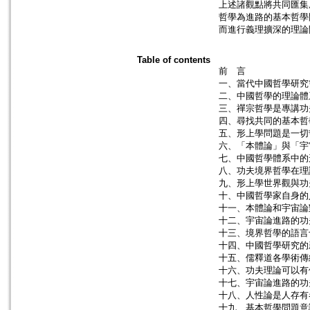
上述諸觀點將共同匯集
哲學為進路的基本哲學
而進行義理擴深的理論
Table of contents
前 言
一、當代中國哲學研究
二、中國哲學的理論體
三、禪宗哲學是專講功
四、尋找共同的基本哲
五、形上學問題是一切
六、「本體論」與「宇
七、中國哲學體系中的
八、功夫境界哲學在理
九、形上學世界觀與功
十、中國哲學家自身的
十一、本體論和宇宙論
十二、宇宙論進路的功
十三、境界哲學的語言
十四、中國哲學研究的
十五、儒釋道各學術傳
十六、功夫理論可以有
十七、宇宙論進路的功
十八、人性論是人存有
十九、基本哲學問題意