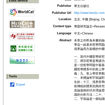
Extra service
Publisher
華文出版社
Publisher Url
http://www.hwcbs.com
Location
北京, 中國 [Beijing, Ch
Content type
專題研究論文=Research
Language
中文=Chinese
Abstract
本章之作即為本書的核
學這一組基本哲學問題
境界論四方架構的中國
一、當代中國哲學研究
三、禪宗哲學是專講功
是一切哲學問題中最基
國哲學體系中的形上學
義；九、形上學世界觀
Tools
一、本體論和宇宙論對
生的；十三、境界哲學
Export
術傳統的體系別異終究
宙論進路的功夫理論需
識的分析方法；二十、
二、宇宙論是一個知識