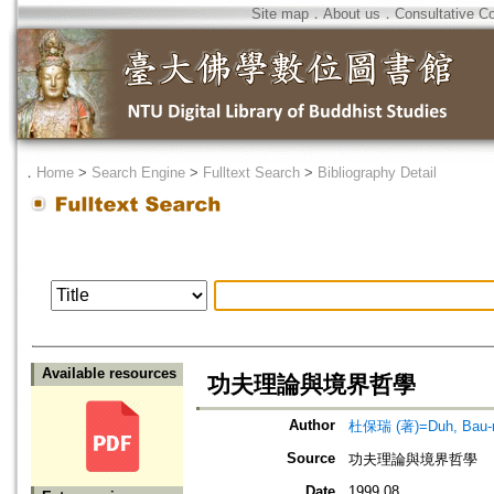
Site map
．
About us
．
Consultative C
．
Home
>
Search Engine
>
Fulltext Search
>
Bibliography Detail
Available resources
功夫理論與境界哲學
Author
杜保瑞 (著)=Duh, Bau-ru
Source
功夫理論與境界哲學
Date
1999.08