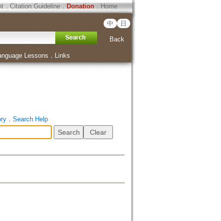
ht
．
Citation Guideline
．
Donation
．
Home
中
日
Back
anguage Lessons
．
Links
ory
．
Search Help