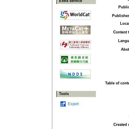
Extra service
Publi
Publisher
Loca
Content 
Langu
Abst
Table of cont
Tools
Export
Created 