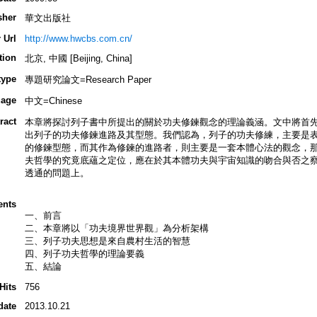
sher
華文出版社
 Url
http://www.hwcbs.com.cn/
tion
北京, 中國 [Beijing, China]
type
專題研究論文=Research Paper
age
中文=Chinese
ract
本章將探討列子書中所提出的關於功夫修鍊觀念的理論義涵。文中將首
出列子的功夫修鍊進路及其型態。我們認為，列子的功夫修練，主要是
的修鍊型態，而其作為修鍊的進路者，則主要是一套本體心法的觀念，
夫哲學的究竟底蘊之定位，應在於其本體功夫與宇宙知識的吻合與否之
透通的問題上。
ents
一、前言
二、本章將以「功夫境界世界觀」為分析架構
三、列子功夫思想是來自農村生活的智慧
四、列子功夫哲學的理論要義
五、結論
Hits
756
date
2013.10.21