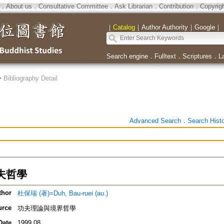
．
About us
．
Consultative Committee
．
Ask Librarian
．
Contribution
．
Copyrig
｜
Catalog
｜
Author Authority
｜
Google
｜
Search engine
．
Fulltext
．
Scriptures
．
L
>
Bibliography Detail
Advanced Search
．
Search Hist
夫哲學
thor
杜保瑞 (著)=Duh, Bau-ruei (au.)
urce
功夫理論與境界哲學
Date
1999.08