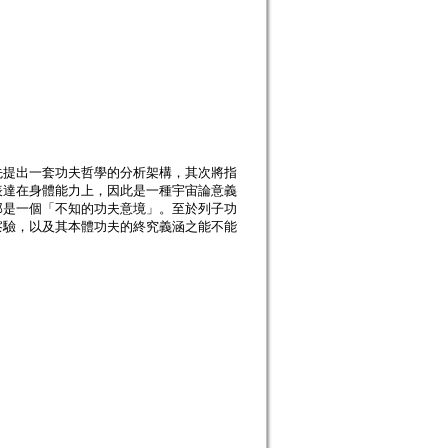
先提出一套功夫哲學的分析架構，其次將指
表達在身體能力上，因此是一種宇宙論意義
那是一個「不知的功夫意境」。至於列子功
察驗，以及其本體功夫的終究義涵之能不能