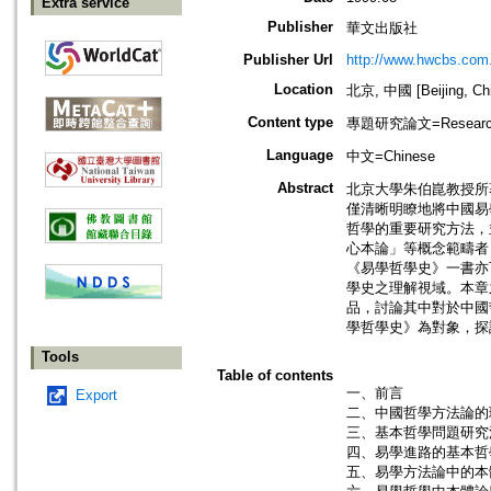
Extra service
Publisher
華文出版社
Publisher Url
http://www.hwcbs.com
Location
北京, 中國 [Beijing, Ch
Content type
專題研究論文=Research
Language
中文=Chinese
Abstract
北京大學朱伯崑教授所
僅清晰明瞭地將中國易
哲學的重要研究方法，
心本論」等概念範疇者
《易學哲學史》一書亦
學史之理解視域。本章
品，討論其中對於中國
學哲學史》為對象，探
Tools
Table of contents
一、前言
Export
二、中國哲學方法論的
三、基本哲學問題研究
四、易學進路的基本哲
五、易學方法論中的本