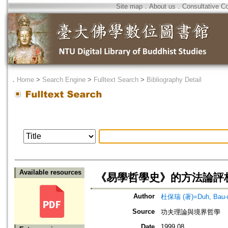
Site map
．
About us
．
Consultative C
．
Home
>
Search Engine
>
Fulltext Search
>
Bibliography Detail
Available resources
《易學哲學史》的方法論評
Author
杜保瑞 (著)=Duh, Bau-ru
Source
功夫理論與境界哲學
Date
1999.08