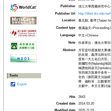
Publisher
淡江大學西藏研究中心
Publisher Url
http://tibet.tku.edu.tw
Location
臺北縣, 臺灣 [Taipei hsi
Content type
會議論文=Proceeding Ar
Language
中文=Chinese
Note
作者單位：佛光大學宗
Abstract
月官是印度後期大乘佛教
的名號，義淨法師去印度
度有一大士名曰月官。
那爛陀寺(Nqlandq)地區活
稱讚他與寂天(!qnti
等四個方面著作各有一百
Tools
全的《旃陀羅文法論經》(
釋、儀軌等，以數量而
Export
文獻中。本文主要討論
Hits
2643
Created date
2014.03.20
Modified date
2025.11.03