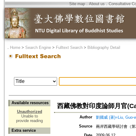
Site map
．
About us
．
Consultative C
．
Home
>
Search Engine
>
Fulltext Search
>
Bibliography Detail
Available resources
西藏佛教對印度論師月官(Can
Unauthorized
Unable to
Author
劉國威 (著)=Liu, Guo-we
provide reading
Source
兩岸西藏學研討會（第
Extra service
Date
2009.06.12