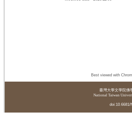
Best viewed with Chrome
臺灣大學
文學院佛
National Taiwan Universi
doi:10.6681