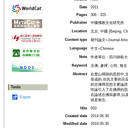
Date
2011
Pages
306 - 325
Publisher
中國佛教文化研究所
Location
北京, 中國 [Beijing, Ch
Content type
期刊論文=Journal Artic
Language
中文=Chinese
Note
作者單位：四川師範大
Keyword
念佛; 參禪; 心性; 無念
Abstract
在楚山禪師的思想中,
形成的,但其主要的宗
的念佛禪思想主要論證
Tools
性論引入了念佛禪的思
在論述念佛與參禪,以
Export
就是無念。
Hits
550
Created date
2014.06.30
Modified date
2018.05.30