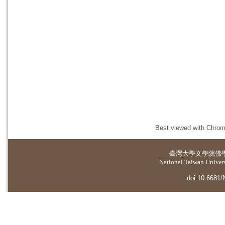
Best viewed with Chrome
臺灣大學
文學院佛
National Taiwan Universi
doi:10.6681