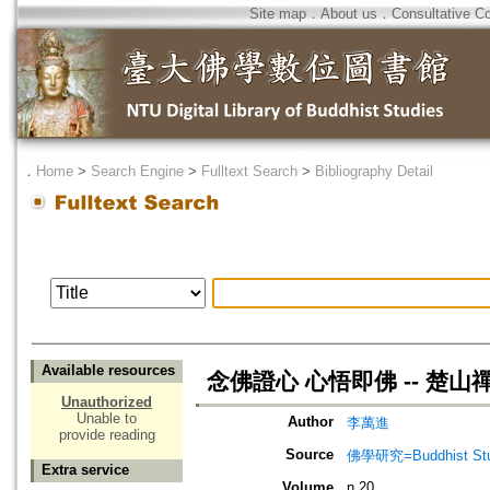
Site map
．
About us
．
Consultative C
．
Home
>
Search Engine
>
Fulltext Search
>
Bibliography Detail
Available resources
念佛證心 心悟即佛 -- 楚
Unauthorized
Unable to
Author
李萬進
provide reading
Source
佛學研究=Buddhist Studi
Extra service
Volume
n.20