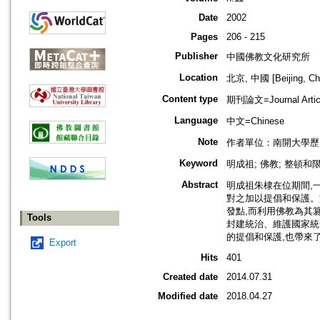
Date
2002
Pages
206 - 215
Publisher
中國佛教文化研究所
Location
北京, 中國 [Beijing, Ch
Content type
期刊論文=Journal Artic
Language
中文=Chinese
Note
作者單位：南開大學歷
Keyword
明成祖; 佛教; 整頓和
Abstract
明成祖朱棣在位期間,
對之加以提倡和保護。
發點,而利用佛教為其
Tools
封建統治、維護國家統
的提倡和保護,也帶來
Export
Hits
401
Created date
2014.07.31
Modified date
2018.04.27