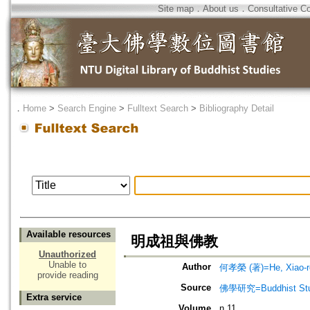
Site map
．
About us
．
Consultative C
．
Home
>
Search Engine
>
Fulltext Search
>
Bibliography Detail
Available resources
明成祖與佛教
Unauthorized
Unable to
Author
何孝榮 (著)=He, Xiao-ro
provide reading
Source
佛學研究=Buddhist Studi
Extra service
Volume
n.11