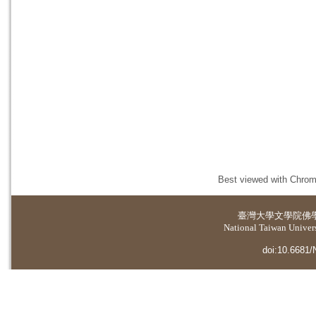
Best viewed with Chrome
臺灣大學
文學院佛
National Taiwan Universi
doi:10.6681