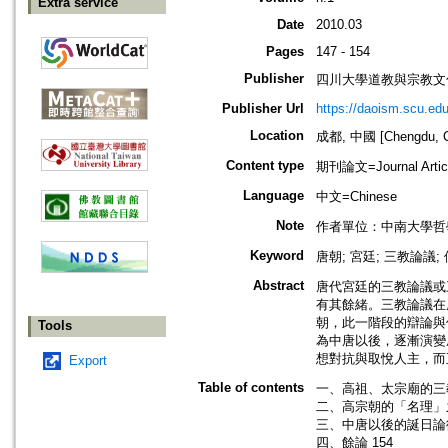
Extra service
Date
2010.03
Pages
147 - 154
Publisher
四川大學道教與宗教文
Publisher Url
https://daoism.scu.edu
Location
成都, 中國 [Chengdu, C
Content type
期刊論文=Journal Artic
Language
中文=Chinese
Note
作者單位：中南大學哲
Keyword
唐朝; 宮廷; 三教論議;
Abstract
唐代宮廷的三教論議或
有其餘緒。三教論議在
朝，此一階段的辯論與
Tools
為中唐以後，逐漸演變
想對抗與取悅人主，而
Export
Table of contents
一、高祖、太宗廟的三教
二、高宗朝的「名理」之
三、中唐以後的誕日論衡
四、餘論 154