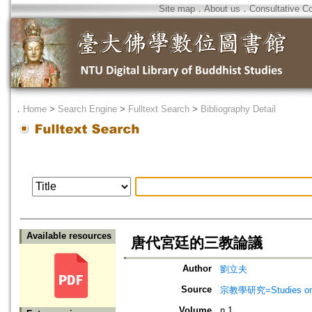
Site map
．
About us
．
Consultative C
．
Home
>
Search Engine
>
Fulltext Search
>
Bibliography Detail
Available resources
唐代宮廷的三教論議
Author
劉立夫
Source
宗教學研究=Studies on r
Volume
n.1