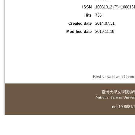
ISSN
10061312 (P); 1006131
Hits
733
Created date
2014.07.31
Modified date
2019.11.18
Best viewed with Chrome
臺灣大學
文學院佛
National Taiwan Universi
doi:10.6681