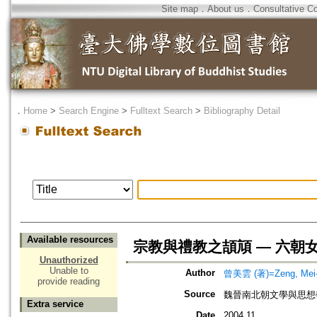
Site map
．
About us
．
Consultative C
．
Home
>
Search Engine
>
Fulltext Search
>
Bibliography Detail
Available resources
宗教與禮教之頡頏 — 六朝
Unauthorized
Unable to
Author
曾美雲 (著)=Zeng, Mei-y
provide reading
Source
魏晉南北朝文學與思想
Extra service
Date
2004.11