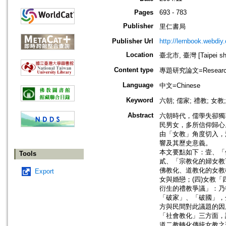
Pages
693 - 783
Publisher
里仁書局
Publisher Url
http://lernbook.webdiy
Location
臺北市, 臺灣 [Taipei shi
Content type
專題研究論文=Research
Language
中文=Chinese
Keyword
六朝; 儒家; 禮教; 女教;
Abstract
六朝時代，儒學失卻獨
民男女，多所信仰歸心
由「女教」角度切入，
響及其歷史意義。
本文要點如下：壹、「
Tools
貳、「宗教化的婦女教
佛教化、道教化的女教概
Export
女與婚戀；(四)女教
衍生的禮教爭議」：乃
「破家」、「破國」，
方與民間對此議題的因
「社會教化」三方面，
道二教轉化傳統女教之