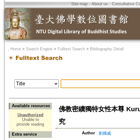
Site map
．
About us
．
Consultative C
．
Home
>
Search Engine
>
Fulltext Search
>
Bibliography Detail
Available resources
佛教密續獨特女性本尊 Kur
Unauthorized
Unable to
究
provide reading
Author
劉國威
Extra service