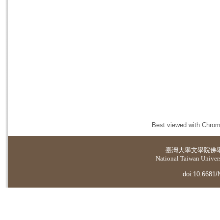
Best viewed with Chrome
臺灣大學
文學院佛
National Taiwan Universi
doi:10.6681