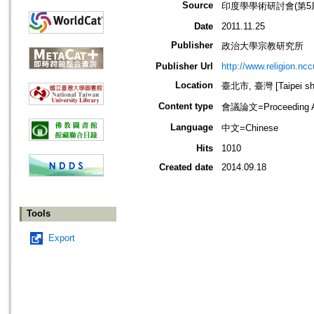
Source
印度學學術研討會(第5
Date
2011.11.25
Publisher
政治大學宗教研究所
Publisher Url
http://www.religion.nc
Location
臺北市, 臺灣 [Taipei shi
Content type
會議論文=Proceeding Ar
Language
中文=Chinese
Hits
1010
Created date
2014.09.18
Tools
Export