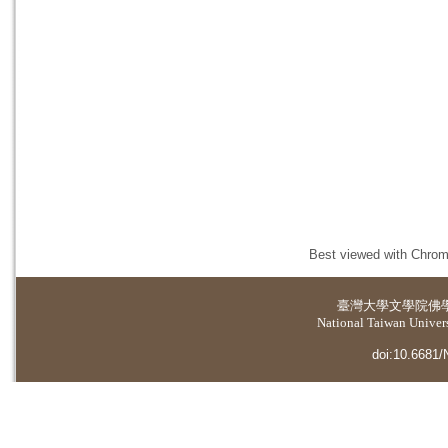
Best viewed with Chrome
臺灣大學
文學院佛
National Taiwan Universi
doi:10.6681