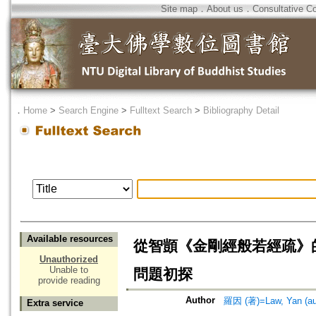
Site map
．
About us
．
Consultative C
．
Home
>
Search Engine
>
Fulltext Search
>
Bibliography Detail
Available resources
從智顗《金剛經般若經疏》
Unauthorized
Unable to
問題初探
provide reading
Author
羅因 (著)=Law, Yan (au
Extra service