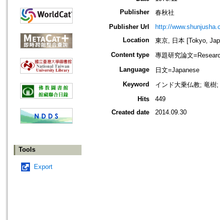
Publisher
春秋社
Publisher Url
http://www.shunjusha.c
Location
東京, 日本 [Tokyo, Jap
Content type
專題研究論文=Research
Language
日文=Japanese
Keyword
インド大乗仏教; 竜樹;
Hits
449
Created date
2014.09.30
Tools
Export