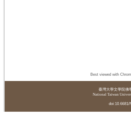
Best viewed with Chrome
臺灣大學
文學院佛
National Taiwan Universi
doi:10.6681