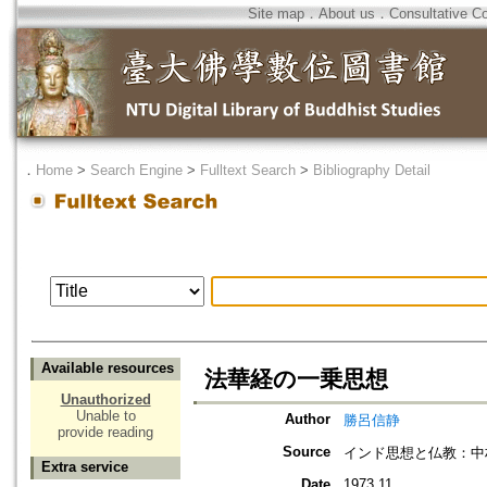
Site map
．
About us
．
Consultative C
．
Home
>
Search Engine
>
Fulltext Search
>
Bibliography Detail
Available resources
法華経の一乗思想
Unauthorized
Unable to
Author
勝呂信静
provide reading
Source
インド思想と仏教：中
Extra service
Date
1973.11