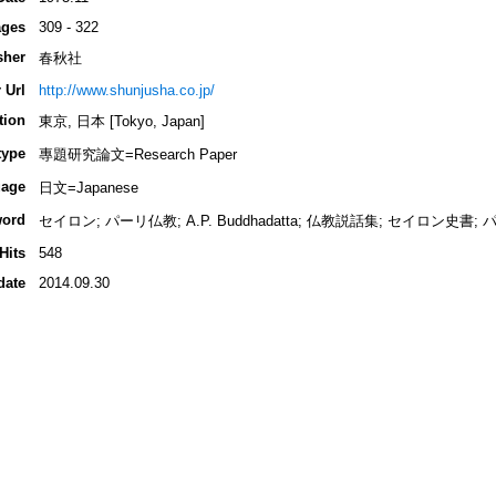
ges
309 - 322
sher
春秋社
 Url
http://www.shunjusha.co.jp/
tion
東京, 日本 [Tokyo, Japan]
type
專題研究論文=Research Paper
age
日文=Japanese
ord
セイロン; パーリ仏教; A.P. Buddhadatta; 仏教説話集; セイロン史書;
Hits
548
date
2014.09.30