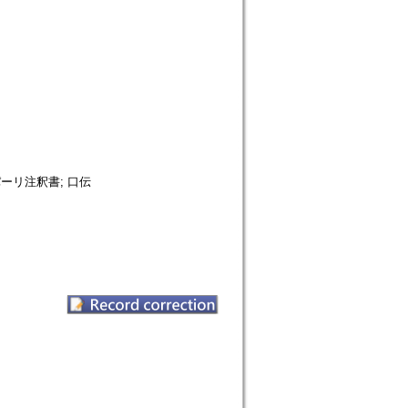
 パーリ注釈書; 口伝