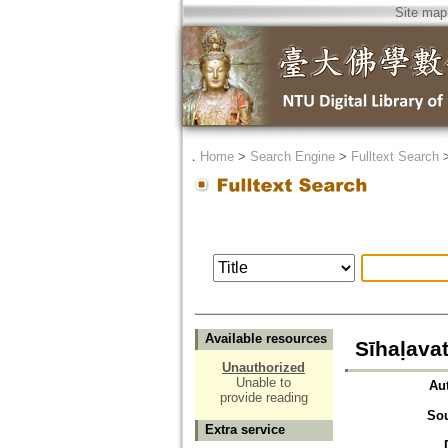
Site map
．
Home
>
Search Engine
>
Fulltext Search
Available resources
Sīhaḷa
Unauthorized
Unable to
Au
provide reading
So
Extra service