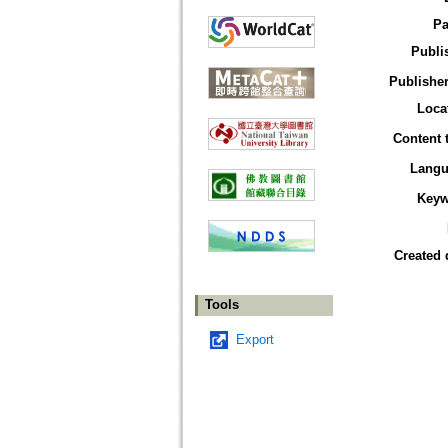
Pa
Publi
Publisher
Loca
Content 
Langu
Keyw
Created 
Tools
Export