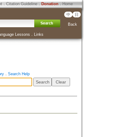
ht
．
Citation Guideline
．
Donation
．
Home
中
日
Back
anguage Lessons
．
Links
ory
．
Search Help