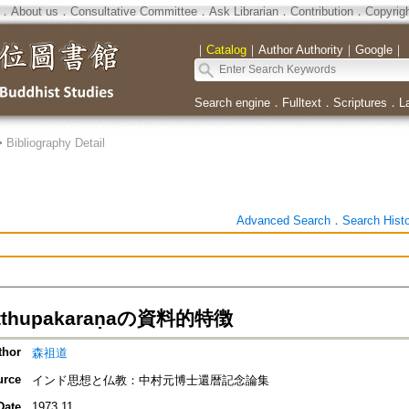
．
About us
．
Consultative Committee
．
Ask Librarian
．
Contribution
．
Copyrig
｜
Catalog
｜
Author Authority
｜
Google
｜
Search engine
．
Fulltext
．
Scriptures
．
L
>
Bibliography Detail
Advanced Search
．
Search Hist
vatthupakaraṇaの資料的特徴
thor
森祖道
urce
インド思想と仏教：中村元博士還暦記念論集
Date
1973.11