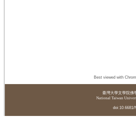
Best viewed with Chrome
臺灣大學
文學院佛
National Taiwan Universi
doi:10.6681