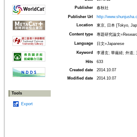
Publisher
春秋社
Publisher Url
http://www.shunjusha.c
Location
東京, 日本 [Tokyo, Jap
Content type
專題研究論文=Research
Language
日文=Japanese
Keyword
李通玄; 華厳経; 外道; 
Hits
633
Created date
2014.10.07
Modified date
2014.10.07
Tools
Export