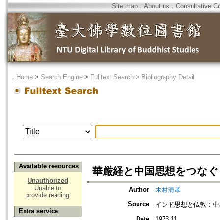
Site map
．
About us
．
Consultative C
．
Home
>
Search Engine
>
Fulltext Search
>
Bibliography Detail
Available resources
華厳経と中国思想をつなぐ
Unauthorized
Unable to
Author
木村清孝
provide reading
Source
インド思想と仏教：中
Extra service
Date
1973.11