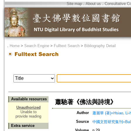
Site map
．
About us
．
Consultative C
．
Home
>
Search Engine
>
Fulltext Search
>
Bibliography Detail
Available resources
蕭馳著《佛法與詩境》
Unauthorized
Unable to
Author
蕭麗華 (著)=Hsiao, Li-hu
provide reading
Source
中國文哲研究集刊=Bulletin of
Extra service
Volume
n.29