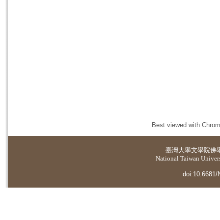
Best viewed with Chrome
臺灣大學
文學院佛
National Taiwan Universi
doi:10.6681