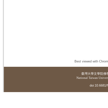
Best viewed with Chrome
臺灣大學
文學院佛
National Taiwan Universi
doi:10.6681