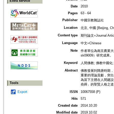
Extra service
Date
2010
Pages
63 - 64
Publisher
中國宗教雜誌社
Location
北京, 中國 [Beijing, Ch
Content type
期刊論文=Journal Artic
Language
中文=Chinese
Note
作者單位為南京農業大
sk09009）研究成果。
Keyword
人間佛教; 佛教中國化; 
Abstract
佛教發展到隋唐時期，
重要的理論貢獻，突出
為當下主體在人間建設
Tools
堯舜」的聖賢人格之道
Export
ISSN
10067558 (P)
Hits
571
Created date
2014.10.20
Modified date
2019.10.02