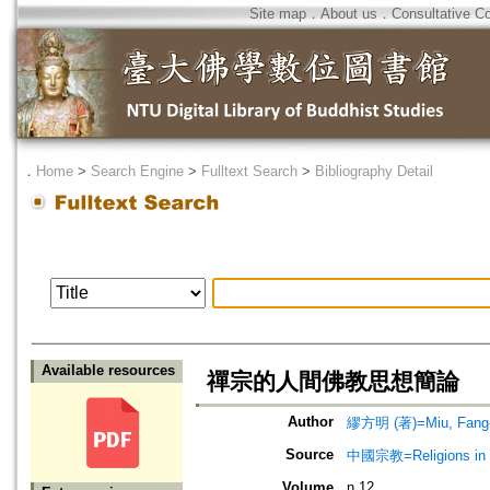
Site map
．
About us
．
Consultative C
．
Home
>
Search Engine
>
Fulltext Search
>
Bibliography Detail
Available resources
禪宗的人間佛教思想簡論
Author
繆方明 (著)=Miu, Fang-m
Source
中國宗教=Religions in
Volume
n.12