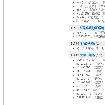
a4-6)，〔真諦訳〕
,19a18)，真諦訳『
4a6-17)，真諦訳『
,4a19-25)，真諦訳
3a26)，〔真諦訳〕
8，『義品』），真諦
阿毘達磨順正理論
T1562
205,fn.38]，『順正
[1930:619]，『順
瑜伽師地論
T1579
( 1 )
a)，『瑜伽論』卷十九
大乘五蘊論
T1612
( 11 )
]の校訂による）， 
ktP13b2—3，〔漢
13b4-16b8，〔漢
6b8—17a6，〔漢訳
16b8-17a6，〔漢
ktP12b7-8，〔漢
12b8-13a2，〔漢
ktP13a2-3，〔漢
ktP13a3-4,〔漢訳
ktP13a4—8,〔漢訳
PSktP13a8，〔漢