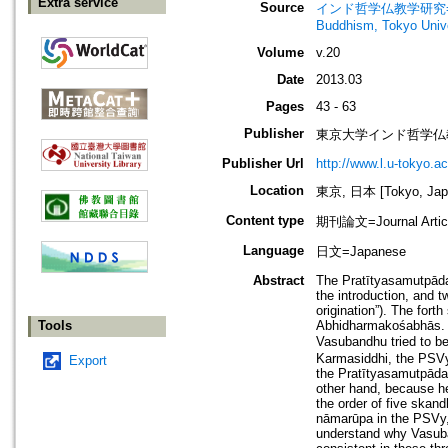
Extra service
Source
インド哲学仏教学研究=インド
Buddhism, Tokyo Unive
Volume
v.20
Date
2013.03
Pages
43 - 63
Publisher
東京大学インド哲学仏教学研究室=Dp
Publisher Url
http://www.l.u-tokyo.ac
Location
東京, 日本 [Tokyo, Jap
Content type
期刊論文=Journal Artic
Language
日文=Japanese
Abstract
The Pratītyasamutpādav
the introduction, and t
origination”). The for
Tools
Abhidharmakośabhās. 
Vasubandhu tried to b
Karmasiddhi, the PSVy,
Export
the Pratītyasamutpād
other hand, because he
the order of five skan
nāmarūpa in the PSVy, 
understand why Vasuban