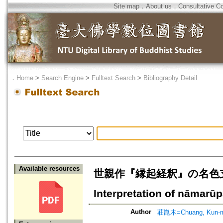
Site map
．
About us
．
Consultative C
．
Home
>
Search Engine
>
Fulltext Search
>
Bibliography Detail
Available resources
世親作『縁起経釈』の名色支に
Interpretation of nāmarū
Author
莊崑木=Chuang, Kun-