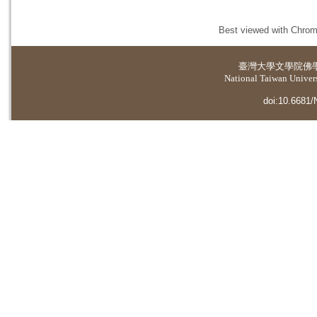
Best viewed with Chrome
臺灣大學
文學院佛
National Taiwan Universi
doi:10.6681