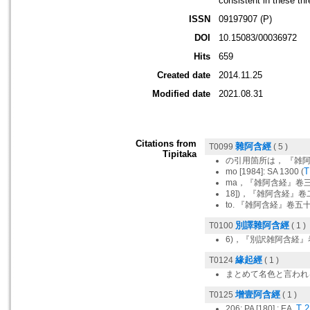
consistent in these th
ISSN
09197907 (P)
DOI
10.15083/00036972
Hits
659
Created date
2014.11.25
Modified date
2021.08.31
Citations from
雜阿含經
T0099
( 5 )
Tipitaka
の引用箇所は， 『雑阿
T
mo [1984]: SA 1300 (
ma，『雑阿含経』卷三
18])，『雑阿含経』卷二
to. 『雑阿含経』卷五
別譯雜阿含經
T0100
( 1 )
6)，『別訳雑阿含経』
緣起經
T0124
( 1 )
まとめて名色と言われる
增壹阿含經
T0125
( 1 )
T 2
206; PA [180] : EA,