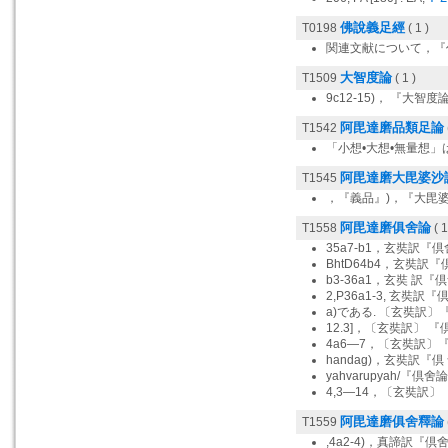
佛說義足經
T0198
( 1 )
関連文献について，『
大智度論
T1509
( 1 )
9c12-15)， 『大智
阿毘達磨品類足論
T1542
「小想•大想•無量想
阿毘達磨大毘婆沙
T1545
，『義品』)，『大毘
阿毘達磨俱舍論
T1558
( 1
35a7-b1，玄奘訳『
BhtD64b4，玄奘訳
b3-36a1，玄奘 訳
2,P36a1-3, 玄奘訳
a)である. 〔玄奘訳
12.3]，〔玄奘訳〕 
4a6—7，〔玄奘訳〕
handag)，玄奘訳『
yahvarupyah/『倶
4,3—14，〔玄奘訳
阿毘達磨俱舍釋論
T1559
,4a2-4)，真諦訳『