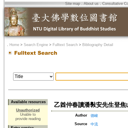
Site map
．
About us
．
Consultative C
．
Home
>
Search Engine
>
Fulltext Search
>
Bibliography Detail
Available resources
乙酋仲春讀潘斅安先生登焦
Unauthorized
Unable to
Author
德峻
provide reading
Source
中流
Extra service