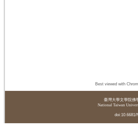
Best viewed with Chrome
臺灣大學
文學院佛
National Taiwan Universi
doi:10.6681