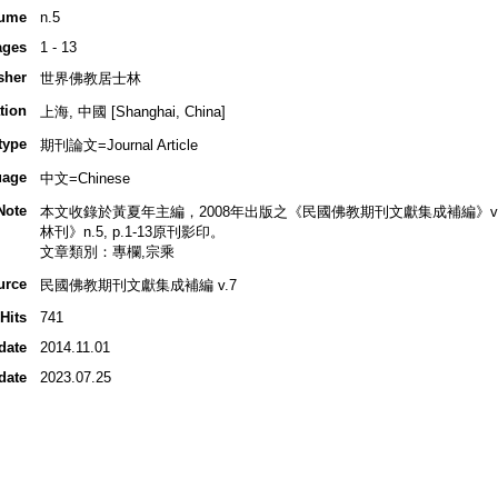
ume
n.5
ages
1 - 13
sher
世界佛教居士林
tion
上海, 中國 [Shanghai, China]
type
期刊論文=Journal Article
uage
中文=Chinese
Note
本文收錄於黃夏年主編，2008年出版之《民國佛教期刊文獻集成補編》v.7, 
林刊》n.5, p.1-13原刊影印。
文章類別：專欄,宗乘
urce
民國佛教期刊文獻集成補編 v.7
Hits
741
date
2014.11.01
date
2023.07.25