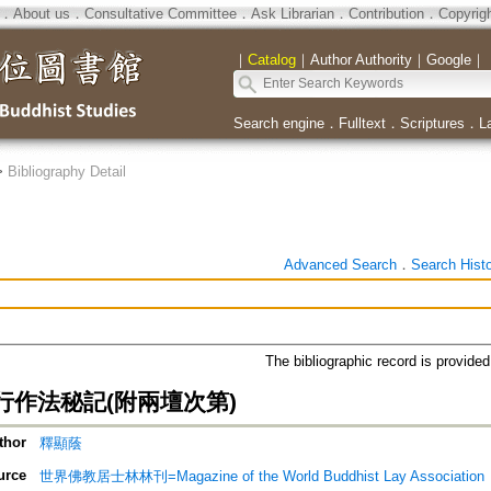
．
About us
．
Consultative Committee
．
Ask Librarian
．
Contribution
．
Copyrig
｜
Catalog
｜
Author Authority
｜
Google
｜
Search engine
．
Fulltext
．
Scriptures
．
L
>
Bibliography Detail
Advanced Search
．
Search Hist
The bibliographic record is provide
行作法秘記(附兩壇次第)
thor
釋顯蔭
urce
世界佛教居士林林刊=Magazine of the World Buddhist Lay Association