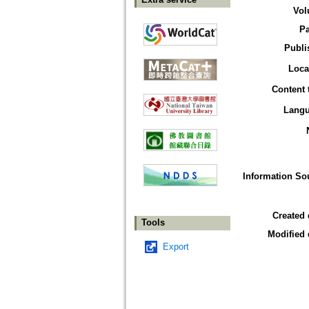
Vol
P
Publi
Loca
Content 
Lang
Information So
Created 
Tools
Modified 
Export