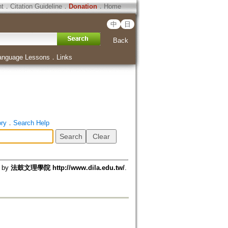
ht
．
Citation Guideline
．
Donation
．
Home
中
日
Back
anguage Lessons
．
Links
ory
．
Search Help
d by
法鼓文理學院 http://www.dila.edu.tw/
.