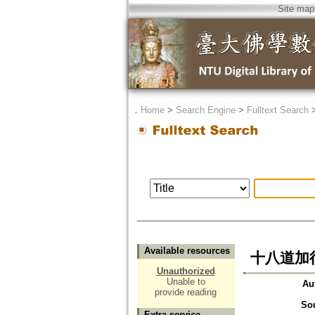
Site map
．
Home
>
Search Engine
>
Fulltext Search
Available resources
十八道加
Unauthorized
Unable to
Au
provide reading
So
Extra service