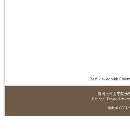
Best viewed with Chrome
臺灣大學
文學院佛
National Taiwan Universi
doi:10.6681