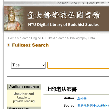
Site map
．
About us
．
Consultative C
．
Home
>
Search Engine
>
Fulltext Search
>
Bibliography Detail
Available resources
上印老法師書
Unauthorized
Unable to
Author
溫光熹
provide reading
Source
世界佛教居士林林刊=Magazine
Extra service