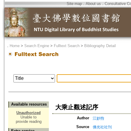
Site map
．
About us
．
Consultative C
．
Home
>
Search Engine
>
Fulltext Search
>
Bibliography Detail
Available resources
大乘止觀述記序
Unauthorized
Unable to
Author
江妙煦
provide reading
Source
佛光社社刊
Extra service