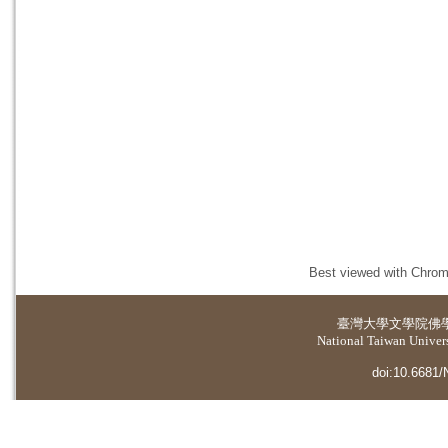
Best viewed with Chrome
臺灣大學
文學院佛
National Taiwan Universi
doi:10.6681