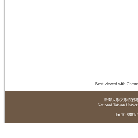
Best viewed with Chrome
臺灣大學
文學院佛
National Taiwan Universi
doi:10.6681