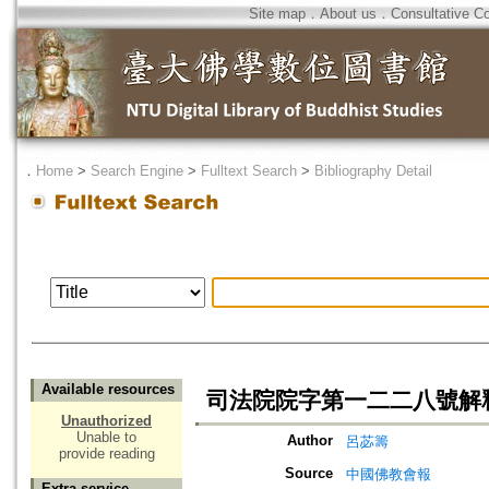
Site map
．
About us
．
Consultative C
．
Home
>
Search Engine
>
Fulltext Search
>
Bibliography Detail
Available resources
司法院院字第一二二八號解
Unauthorized
Unable to
Author
呂苾籌
provide reading
Source
中國佛教會報
Extra service