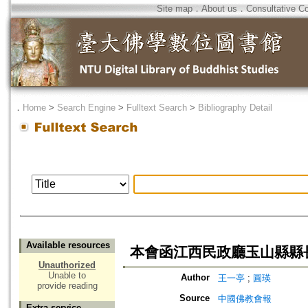
Site map
．
About us
．
Consultative C
．
Home
>
Search Engine
>
Fulltext Search
>
Bibliography Detail
Available resources
本會函江西民政廳玉山縣縣
Unauthorized
Unable to
Author
王一亭
;
圓瑛
provide reading
Source
中國佛教會報
Extra service