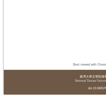
Best viewed with Chrome
臺灣大學
文學院佛
National Taiwan Universi
doi:10.6681