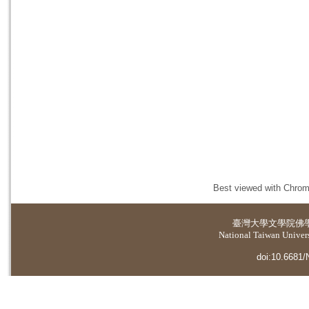
Best viewed with Chrome
臺灣大學
文學院佛
National Taiwan Universi
doi:10.6681