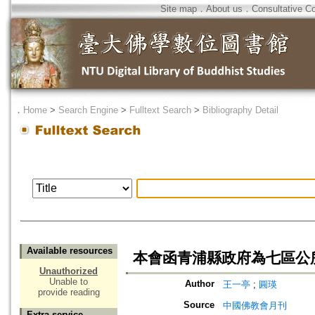
Site map
．
About us
．
Consultative C
．
Home
>
Search Engine
>
Fulltext Search
>
Bibliography Detail
Available resources
本會函青浦縣政府為七區公
Unauthorized
Unable to
Author
王一亭
;
圓瑛
provide reading
Source
中國佛教會月刊
Extra service