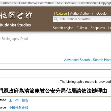
．
About us
．
Consultative Committee
．
Ask Librarian
．
Contribution
．
Copyrig
｜
Catalog
｜
Author Authority
｜
Google
｜
Search engine
．
Fulltext
．
Scriptures
．
L
>
Bibliography Detail
Advanced Search
．
Search Hist
The bibliographic record is provide
門縣政府為清節庵被公安分局佔居請依法辦理由
thor
王一亭
;
圓瑛
urce
中國佛教會報