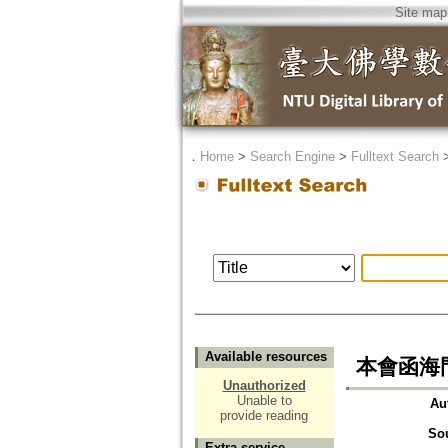
Site map
．
Home
>
Search Engine
>
Fulltext Search
Available resources
本會函海
Unauthorized
Unable to
Au
provide reading
So
Extra service