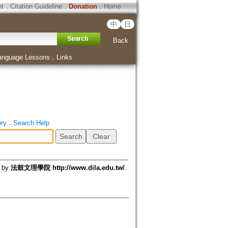
ht
．
Citation Guideline
．
Donation
．
Home
中
日
Back
anguage Lessons
．
Links
ory
．
Search Help
d by
法鼓文理學院 http://www.dila.edu.tw/
.