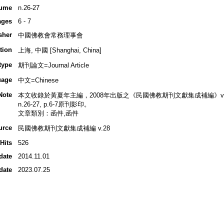
ume
n.26-27
ages
6 - 7
sher
中國佛教會常務理事會
tion
上海, 中國 [Shanghai, China]
type
期刊論文=Journal Article
uage
中文=Chinese
Note
本文收錄於黃夏年主編，2008年出版之《民國佛教期刊文獻集成補編》v.28,
n.26-27, p.6-7原刊影印。
文章類別：函件,函件
urce
民國佛教期刊文獻集成補編 v.28
Hits
526
date
2014.11.01
date
2023.07.25