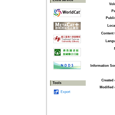
Vol
P
Publi
Loca
Content 
Lang
Information So
Created 
Tools
Modified 
Export