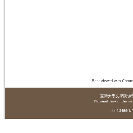
Best viewed with Chrome
臺灣大學
文學院佛
National Taiwan Universi
doi:10.6681