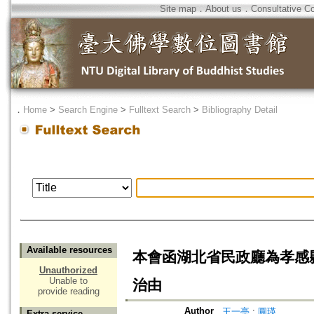
Site map
．
About us
．
Consultative C
．
Home
>
Search Engine
>
Fulltext Search
>
Bibliography Detail
Available resources
本會函湖北省民政廳為孝感
Unauthorized
Unable to
治由
provide reading
Author
王一亭
;
圓瑛
Extra service