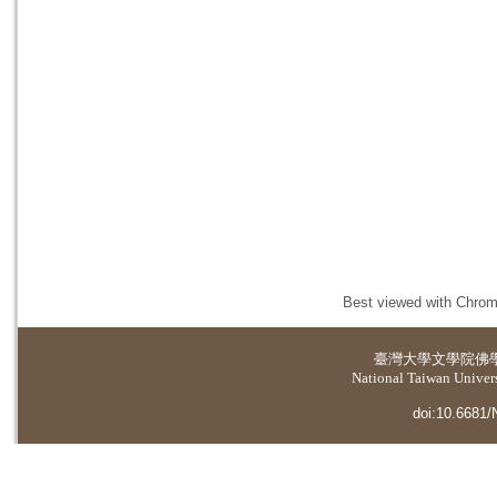
Best viewed with Chrome
臺灣大學
文學院佛
National Taiwan Universi
doi:10.6681