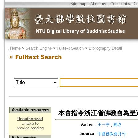
Site map
．
About us
．
Consultative C
．
Home
>
Search Engine
>
Fulltext Search
>
Bibliography Detail
Available resources
本會指令浙江省佛教會為呈
Unauthorized
Unable to
Author
王一亭
;
圓瑛
provide reading
Source
中國佛教會月刊
Extra service