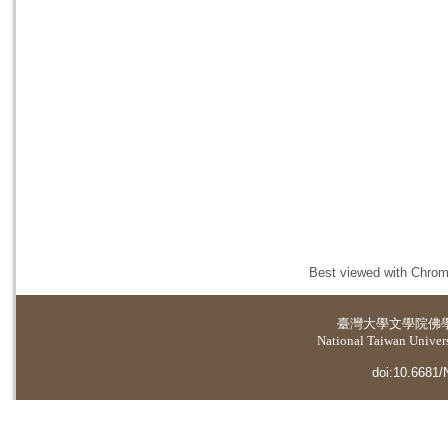
Best viewed with Chrome
臺灣大學
文學院佛
National Taiwan Universi
doi:10.6681