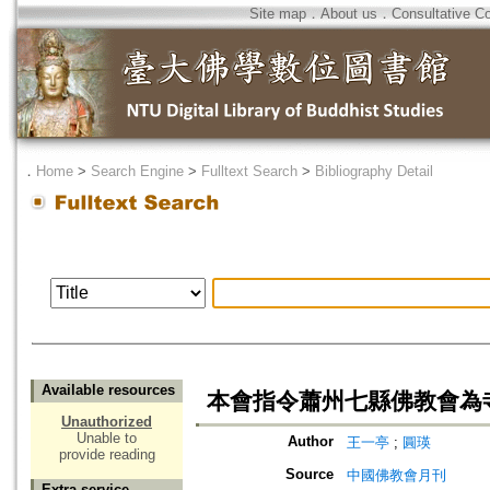
Site map
．
About us
．
Consultative C
．
Home
>
Search Engine
>
Fulltext Search
>
Bibliography Detail
Available resources
本會指令蕭州七縣佛教會為
Unauthorized
Unable to
Author
王一亭
;
圓瑛
provide reading
Source
中國佛教會月刊
Extra service