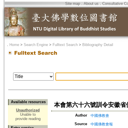
Site map
．
About us
．
Consultative C
．
Home
>
Search Engine
>
Fulltext Search
>
Bibliography Detail
Available resources
本會第六十六號訓令安徽省
Unauthorized
Unable to
Author
中國佛教會
provide reading
Source
中國佛教會報
Extra service