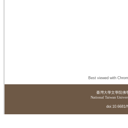
Best viewed with Chrome
臺灣大學
文學院佛
National Taiwan Universi
doi:10.6681