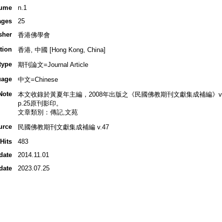
ume
n.1
ages
25
sher
香港佛學會
tion
香港, 中國 [Hong Kong, China]
type
期刊論文=Journal Article
uage
中文=Chinese
Note
本文收錄於黃夏年主編，2008年出版之《民國佛教期刊文獻集成補編》v.47,
p.25原刊影印。
文章類別：傳記,文苑
urce
民國佛教期刊文獻集成補編 v.47
Hits
483
date
2014.11.01
date
2023.07.25