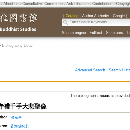
．
About us
．
Consultative Committee
．
Ask Librarian
．
Contribution
．
Copyrig
｜
Catalog
｜
Author Authority
｜
Google
｜
Search engine
．
Fulltext
．
Scriptures
．
L
>
Bibliography Detail
Advanced Search
．
Search Hist
The bibliographic record is provide
寺禮千手大悲聖像
thor
溫光熹
urce
香海佛化刊