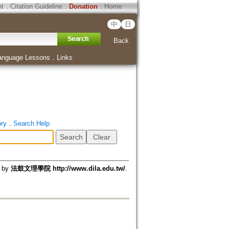
ht
．
Citation Guideline
．
Donation
．
Home
中
日
Back
anguage Lessons
．
Links
ory
．
Search Help
d by
法鼓文理學院 http://www.dila.edu.tw/
.