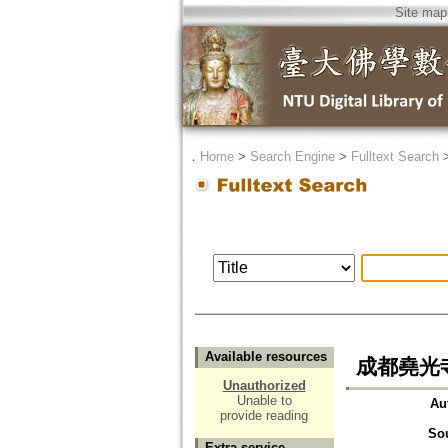
Site map
．
Home
>
Search Engine
>
Fulltext Search
Available resources
成都堯光
Unauthorized
Unable to
Au
provide reading
So
Extra service