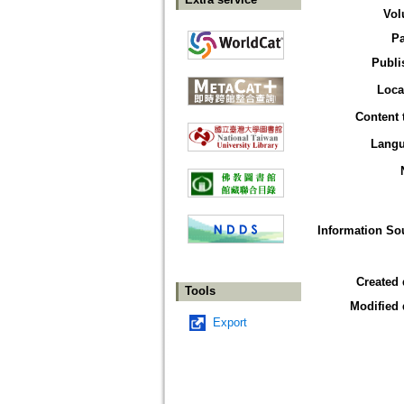
Vol
P
Publi
Loca
Content 
Lang
Information So
Created 
Tools
Modified 
Export