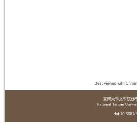
Best viewed with Chrome
臺灣大學
文學院佛
National Taiwan Universi
doi:10.6681