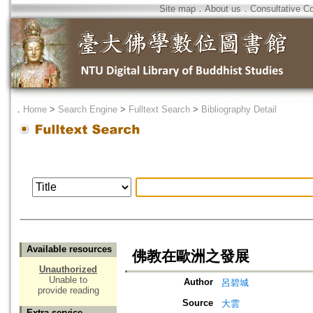
Site map
．
About us
．
Consultative C
．
Home
>
Search Engine
>
Fulltext Search
>
Bibliography Detail
Available resources
佛教在歐洲之發展
Unauthorized
Unable to
Author
呂碧城
provide reading
Source
大雲
Extra service