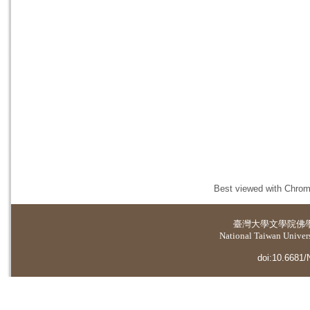
Best viewed with Chrome
臺灣大學
文學院佛
National Taiwan Universi
doi:10.6681