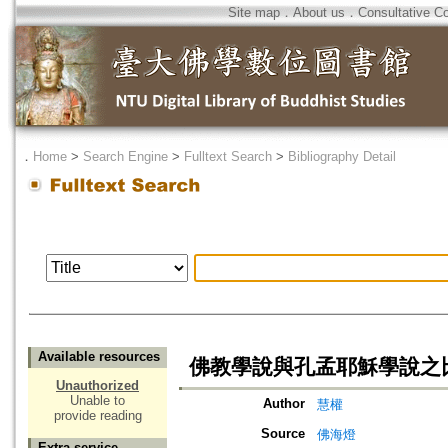
Site map
．
About us
．
Consultative C
．
Home
>
Search Engine
>
Fulltext Search
>
Bibliography Detail
Available resources
佛教學說與孔孟耶穌學說之
Unauthorized
Unable to
Author
慧權
provide reading
Source
佛海燈
Extra service