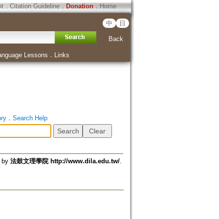
ht
．
Citation Guideline
．
Donation
．
Home
中
日
Back
anguage Lessons
．
Links
ory
．
Search Help
d by
法鼓文理學院 http://www.dila.edu.tw/
.