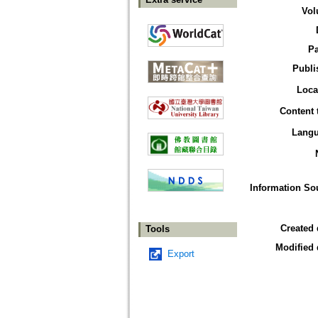
Vol
P
Publi
Loca
Content 
Lang
Information So
Created 
Tools
Modified 
Export