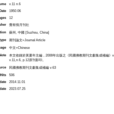
ume
v.11 n.6
Date
1950.06
ages
12
sher
覺有情月刊社
tion
蘇州, 中國 [Suzhou, China]
type
期刊論文=Journal Article
uage
中文=Chinese
Note
本文收錄於黃夏年主編，2008年出版之《民國佛教期刊文獻集成補編》v.63, 
v.11,n.6, p.12原刊影印。
urce
民國佛教期刊文獻集成補編 v.63
Hits
506
date
2014.11.01
date
2023.07.25