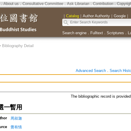
．
About us
．
Consultative Committee
．
Ask Librarian
．
Contribution
．
Copyrig
｜
Catalog
｜
Author Authority
｜
Google
｜
Search engine
．
Fulltext
．
Scriptures
．
L
>
Bibliography Detail
Advanced Search
．
Search Hist
The bibliographic record is provide
選一暫用
thor
周叔迦
urce
覺有情