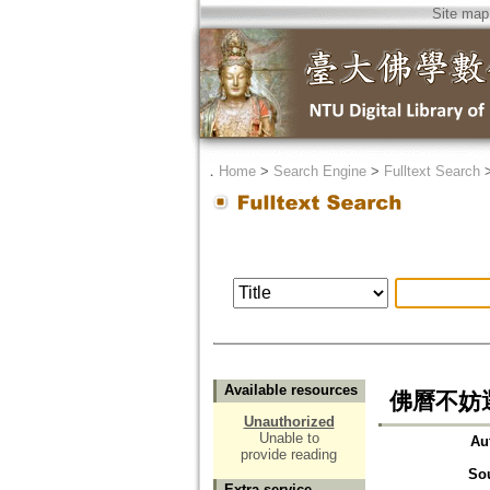
Site map
．
Home
>
Search Engine
>
Fulltext Search
Available resources
佛曆不妨
Unauthorized
Unable to
Au
provide reading
So
Extra service