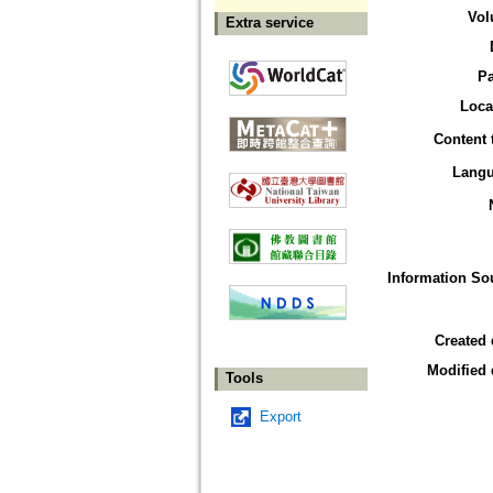
Vol
Extra service
P
Loca
Content 
Lang
Information So
Created 
Modified 
Tools
Export