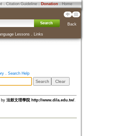
ht
．
Citation Guideline
．
Donation
．
Home
中
日
Back
anguage Lessons
．
Links
ory
．
Search Help
d by
法鼓文理學院 http://www.dila.edu.tw/
.