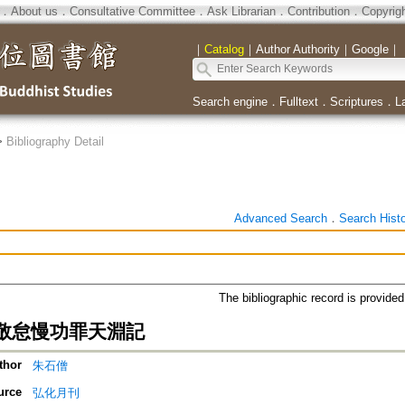
．
About us
．
Consultative Committee
．
Ask Librarian
．
Contribution
．
Copyrig
｜
Catalog
｜
Author Authority
｜
Google
｜
Search engine
．
Fulltext
．
Scriptures
．
L
>
Bibliography Detail
Advanced Search
．
Search Hist
The bibliographic record is provide
敬怠慢功罪天淵記
thor
朱石僧
urce
弘化月刊