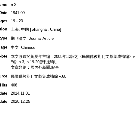
ume
n.3
Date
1941.09
ages
19 - 20
tion
上海, 中國 [Shanghai, China]
type
期刊論文=Journal Article
uage
中文=Chinese
Note
本文收錄於黃夏年主編，2008年出版之《民國佛教期刊文獻集成補編》v.68, p
刊》n.3, p.19-20原刊影印。
文章類別：國內外新聞,紀事
urce
民國佛教期刊文獻集成補編 v.68
Hits
408
date
2014.11.01
date
2020.12.25