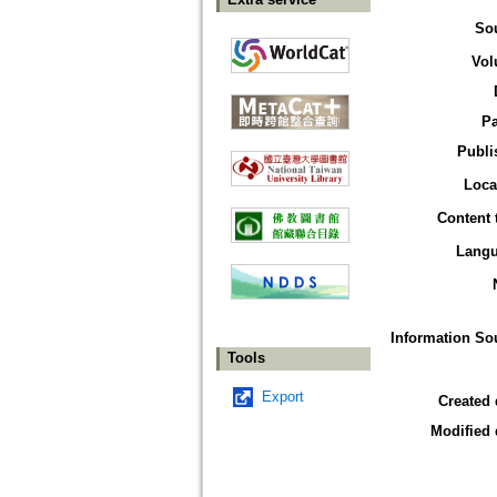
So
Vol
P
Publi
Loca
Content 
Lang
Information So
Tools
Export
Created 
Modified 