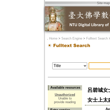
Site map
．
Home
>
Search Engine
>
Fulltext Search
Available resources
呂碧城女
Unauthorized
Unable to
女士上太
provide reading
Au
Extra service