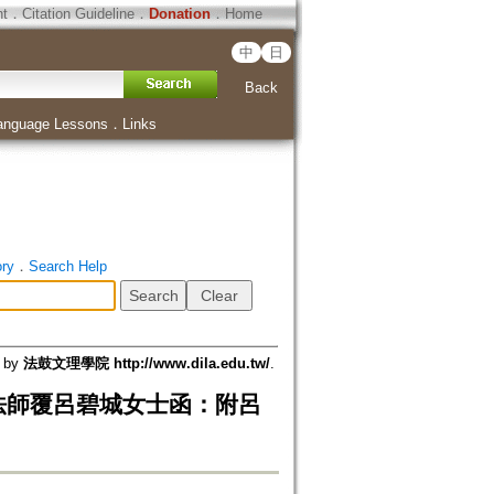
ht
．
Citation Guideline
．
Donation
．
Home
中
日
Back
anguage Lessons
．
Links
ory
．
Search Help
d by
法鼓文理學院 http://www.dila.edu.tw/
.
法師覆呂碧城女士函：附呂