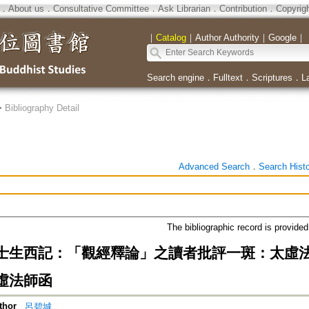
．
About us
．
Consultative Committee
．
Ask Librarian
．
Contribution
．
Copyrig
｜
Catalog
｜
Author Authority
｜
Google
｜
Search engine
．
Fulltext
．
Scriptures
．
L
>
Bibliography Detail
Advanced Search
．
Search Hist
The bibliographic record is provide
士生西記：「觀經釋論」之讀者批評一斑：太虛
虛法師函
thor
呂碧城