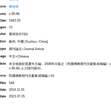
urce
覺有情
ume
n.85-86
Date
1943.03
ages
13
sher
覺有情月刊社
tion
蘇州, 中國 [Suzhou, China]
type
期刊論文=Journal Article
uage
中文=Chinese
Note
本文收錄於黃夏年主編，2008年出版之《民國佛教期刊文獻集成補編》v.61, 
n.85-86, p.13原刊影印。
urce
民國佛教期刊文獻集成補編 v.61
Hits
549
date
2014.11.01
date
2023.07.25