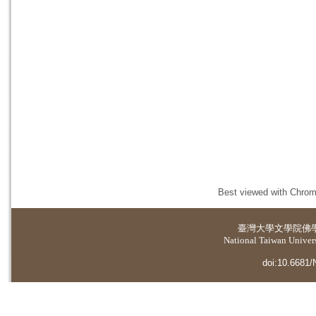
Best viewed with Chrome
臺灣大學
文學院佛
National Taiwan Universi
doi:10.6681