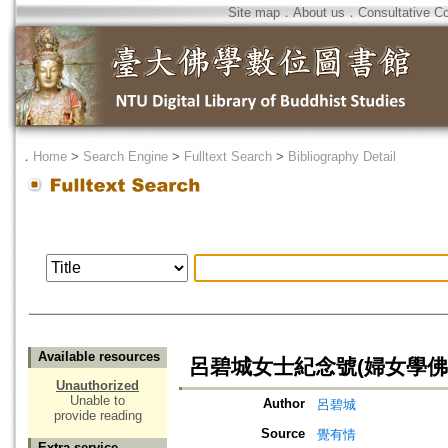
Site map
．
About us
．
Consultative C
．
Home
>
Search Engine
>
Fulltext Search
>
Bibliography Detail
Available resources
呂碧城女士紀念號(婦女學佛
Unauthorized
Unable to
Author
呂碧城
provide reading
Source
覺有情
Extra service