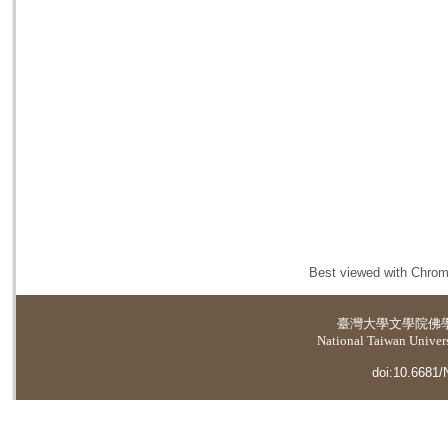
Best viewed with Chrome
臺灣大學
文學院佛
National Taiwan Universi
doi:10.6681