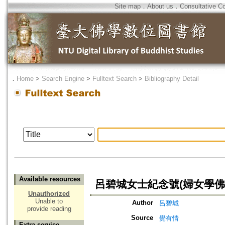
Site map
．
About us
．
Consultative C
．
Home
>
Search Engine
>
Fulltext Search
>
Bibliography Detail
Available resources
呂碧城女士紀念號(婦女學佛
Unauthorized
Unable to
Author
呂碧城
provide reading
Source
覺有情
Extra service